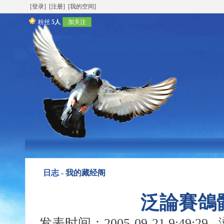
[登录]
[注册]
[我的空间]
粉丝
5人
加关注
日志 -
我的藏经阁
泛論賽鴿
发表时间：2005-09-21 9:49:2