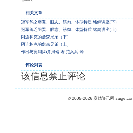
相关文章
冠军鸽之羽翼、眼志、筋肉、体型特质 铭鸽讲座(下)
冠军鸽乏羽翼、眼志、筋肉、体型特质 铭鸽讲座(上)
阿连栋克的詹森兄弟（下）
阿连栋克的詹森兄弟（上）
作出与竞翔(4)并河靖 著 范兵兵 译
评论列表
该信息禁止评论
© 2005-2026
赛鸽资讯网
saige