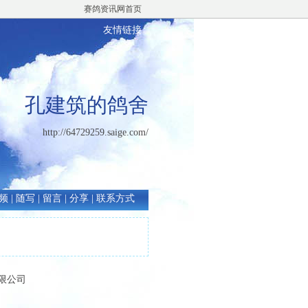
赛鸽资讯网首页
友情链接
孔建筑的鸽舍
http://64729259.saige.com/
频
|
随写
|
留言
|
分享
|
联系方式
有限公司