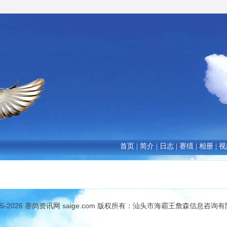
首页
|
简介
|
日志
|
赛绩
|
相册
|
视
05-2026
赛鸽资讯网
saige.com 版权所有：汕头市海霸王詹森信息咨询