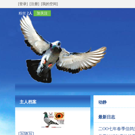
[登录]
[注册]
[我的空间]
粉丝
2人
加关注
主人档案
动静
最新日志
二OO七年春季信鸽
[写随写]