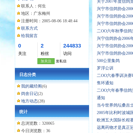
关于2007年度信鸽
联系人：
何生
兴宁市信鸽协会20
地区：
广东梅州
兴宁市信鸽协会20
注册时间：
2005-08-06 18:48:44
兴宁市信鸽协会20
联系方式
二OO六年秋季信鸽
给我留言
兴宁信鸽协会2006
0
2
244833
兴宁市信鸽协会200
兴宁市信鸽协会20
关注
粉丝
访问
500公里集鸽
加关注
发私信
罗浮公训
日志分类
二OO六春季训决赛
售环通知
我的藏经阁
(6)
二OO六年春季信鸽
鸽舍日记
(2)
通知
地方动态
(28)
当今世界鸽坛桑吉
统计
2005年比利时波
欧洲五大国际长程
总浏览数：320065
远离药物才是真正
今日浏览数：36