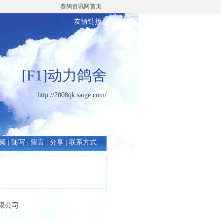
赛鸽资讯网首页
友情链接
[F1]动力鸽舍
http://2008qk.saige.com/
频
|
随写
|
留言
|
分享
|
联系方式
有限公司