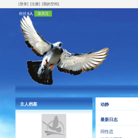
[登录]
[注册]
[我的空间]
粉丝
6人
加关注
主人档案
动静
最新日志
同性恋