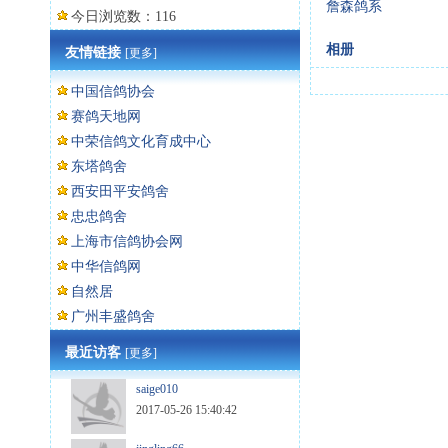
詹森鸽系
今日浏览数：116
相册
友情链接
[更多]
中国信鸽协会
赛鸽天地网
中荣信鸽文化育成中心
东塔鸽舍
西安田平安鸽舍
忠忠鸽舍
上海市信鸽协会网
中华信鸽网
自然居
广州丰盛鸽舍
最近访客
[更多]
saige010
2017-05-26 15:40:42