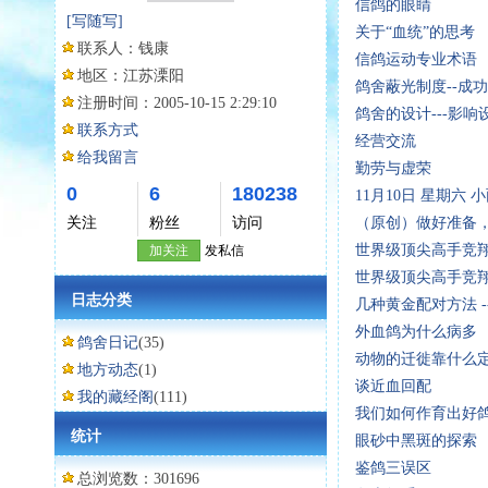
信鸽的眼睛
[写随写]
关于“血统”的思考
联系人：
钱康
信鸽运动专业术语
地区：
江苏溧阳
鸽舍蔽光制度--成
注册时间：
2005-10-15 2:29:10
鸽舍的设计---影
联系方式
经营交流
给我留言
勤劳与虚荣
0
6
180238
11月10日 星期六 
关注
粉丝
访问
（原创）做好准备
世界级顶尖高手竞
加关注
发私信
世界级顶尖高手竞
日志分类
几种黄金配对方法 -
外血鸽为什么病多
鸽舍日记
(35)
动物的迁徙靠什么
地方动态
(1)
谈近血回配
我的藏经阁
(111)
我们如何作育出好鸽
统计
眼砂中黑斑的探索
鉴鸽三误区
总浏览数：301696