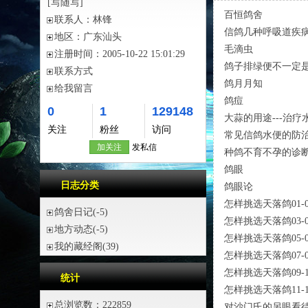
[写随写]
百恒鸽舍
联系人：
林锋
信鸽几种呼吸道疾
地区：
广东汕头
毛滴虫
注册时间：
2005-10-22 15:01:29
鸽子排绿便不一定
联系方式
鸽月月知
给我留言
鸽痘
0
1
129148
大蒜的用途---治疗
关注
粉丝
访问
常见信鸽水便的防
加关注
发私信
种鸽不育不孕的诊
鸽眼
日志分类
鸽眼论
怎样挑选天落鸽01-0
鸽舍日记
(-5)
怎样挑选天落鸽03-0
地方动态
(-5)
怎样挑选天落鸽05-0
我的藏经阁
(39)
怎样挑选天落鸽07-0
怎样挑选天落鸽09-1
统计
怎样挑选天落鸽11-1
总浏览数：222859
对沙门氏的另眼看