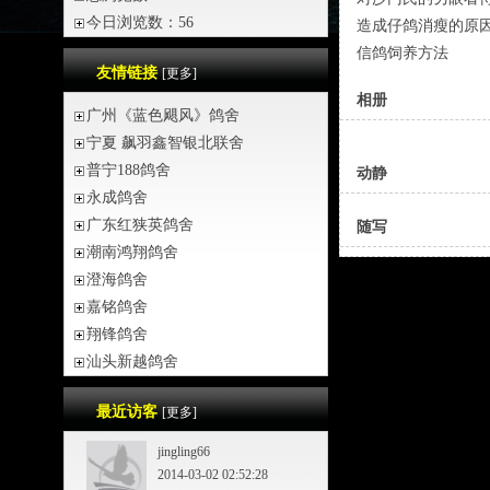
今日浏览数：56
造成仔鸽消瘦的原
信鸽饲养方法
友情链接
[更多]
相册
广州《蓝色飓风》鸽舍
宁夏 飙羽鑫智银北联舍
普宁188鸽舍
动静
永成鸽舍
广东红狭英鸽舍
随写
潮南鸿翔鸽舍
澄海鸽舍
嘉铭鸽舍
翔锋鸽舍
汕头新越鸽舍
最近访客
[更多]
jingling66
2014-03-02 02:52:28