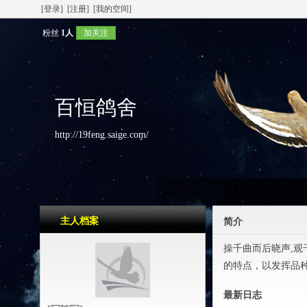
[登录]
[注册]
[我的空间]
粉丝
1人
加关注
百恒鸽舍
http://19feng.saige.com/
主人档案
简介
操千曲而后晓声,观千
的特点，以发挥品
最新日志