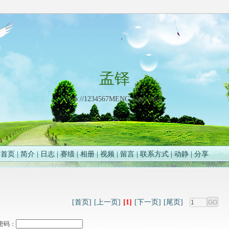
孟铎
http://1234567MENG.saige.com/
首页
|
简介
|
日志
|
赛绩
|
相册
|
视频
|
留言
|
联系方式
|
动静
|
分享
[首页]
[上一页]
[1]
[下一页]
[尾页]
密码：