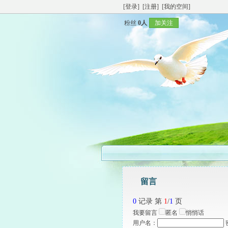
[登录]
[注册]
[我的空间]
粉丝
0人
加关注
留言
0
记录 第
1
/
1
页
我要留言
匿名
悄悄话
用户名：