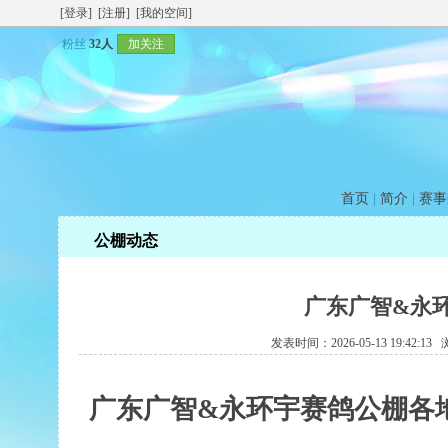
[登录]
[注册]
[我的空间]
粉丝
32人
加关注
首页
|
简介
|
赛事
公棚动态
广东广智&永
发表时间：2026-05-13 19:42:1
广东广智&永环宇赛鸽公棚各