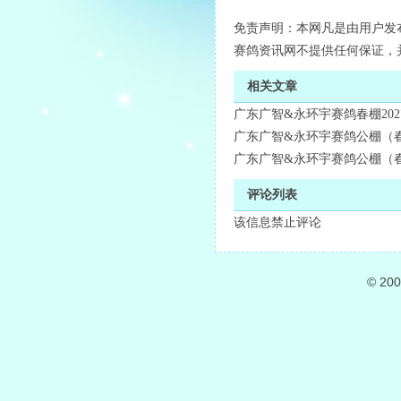
免责声明：本网凡是由用户发
赛鸽资讯网不提供任何保证，
相关文章
广东广智&永环宇赛鸽春棚202
广东广智&永环宇赛鸽公棚（春
广东广智&永环宇赛鸽公棚（春
评论列表
该信息禁止评论
© 20