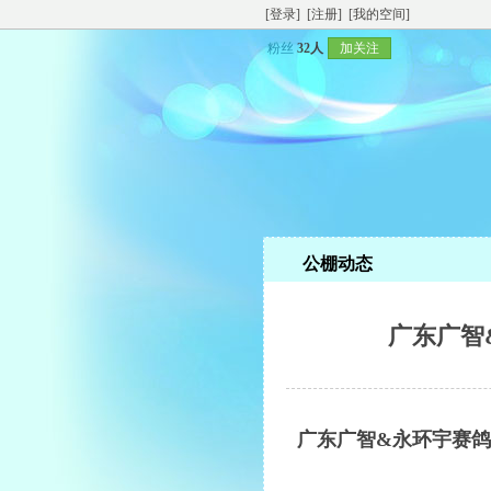
[登录]
[注册]
[我的空间]
粉丝
32人
加关注
公棚动态
广东广智
广东广智&永环宇赛鸽