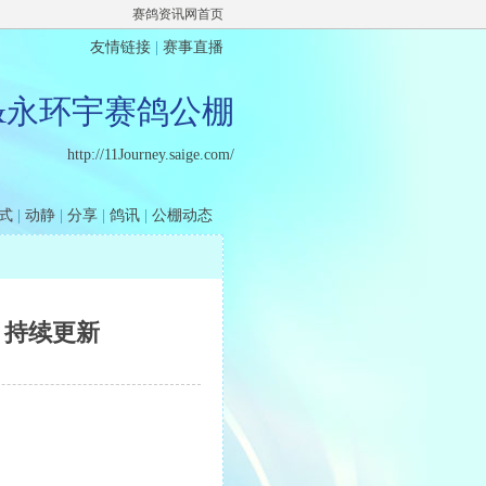
赛鸽资讯网首页
友情链接
|
赛事直播
&永环宇赛鸽公棚
http://11Journey.saige.com/
式
|
动静
|
分享
|
鸽讯
|
公棚动态
）持续更新