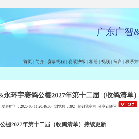
广东广智
首页
|
简介
|
赛事规程
|
赛绩快报
|
相册
|
视频
|
留言
|
联系方
&永环宇赛鸽公棚2027年第十二届（收鸽清单
发表时间：2026-05-11 20:46:05 浏览数：392
转到我空间
分享到随写
公棚2027年第十二届（收鸽清单）持续更新