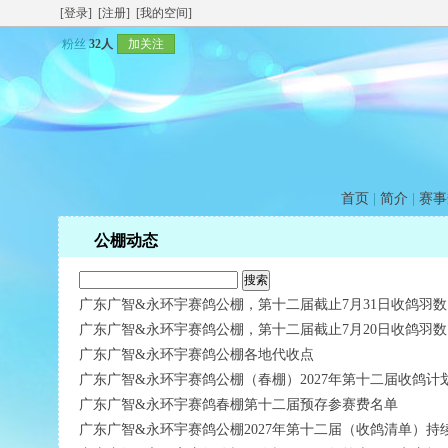
[登录]
[注册]
[我的空间]
粉丝
32人
加关注
首页
|
简介
|
赛事
公棚动态
广东广智&永环宇赛鸽公棚，第十二届截止7月31日收鸽羽数
广东广智&永环宇赛鸽公棚，第十二届截止7月20日收鸽羽数
广东广智&永环宇赛鸽公棚各地代收点
广东广智&永环宇赛鸽公棚（春棚）2027年第十二届收鸽计
广东广智&永环宇赛鸽春棚第十二届预存参赛费名单
广东广智&永环宇赛鸽公棚2027年第十二届（收鸽清单）持