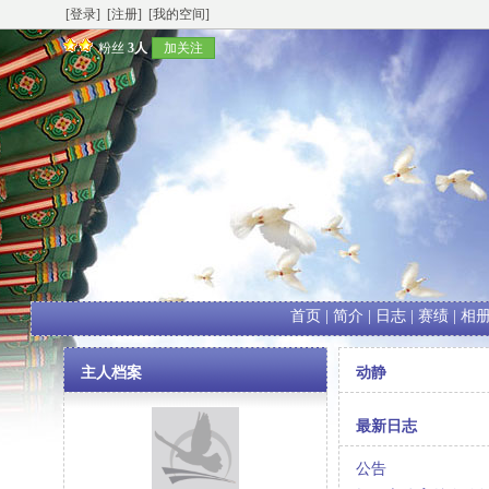
[登录]
[注册]
[我的空间]
粉丝
3人
加关注
首页
|
简介
|
日志
|
赛绩
|
相
主人档案
动静
最新日志
公告