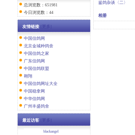
鉴鸽杂谈〈二〉
总浏览数：651981
今日浏览数：44
相册
友情链接
[更多]
中国信鸽网
北京金城种鸽舍
中国信鸽之家
广东信鸽网
中国信鸽联盟
翱翔
中国信鸽网址大全
中国稳拿网
中华信鸽网
广州丰盛鸽舍
最近访客
[更多]
blackangel