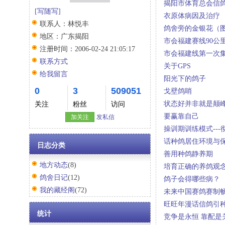
揭阳市体育总会信鸽
[写随写]
衣原体病因及治疗
联系人：
林悦丰
鸽舍旁的金银花（
地区：
广东揭阳
市会福建赛线90公
注册时间：
2006-02-24 21:05:17
市会福建线第一次集
联系方式
关于GPS
给我留言
阳光下的鸽子
0
3
509051
戈壁鸽哨
状态好并非就是颠
关注
粉丝
访问
要赢靠自己
加关注
发私信
操训期训练模式--
话种鸽居住环境与
日志分类
善用种鸽静养期
地方动态
(8)
培育正确的养鸽观
鸽舍日记
(12)
鸽子会得哪些病？
我的藏经阁
(72)
未来中国赛鸽赛制
旺旺年漫话信鸽引
统计
竞争是永恒 靠配是