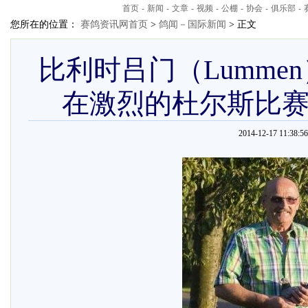
首页
-
新闻
-
文章
-
视频
-
公棚
-
协会
-
俱乐部
-
您所在的位置：
赛鸽资讯网首页
>
鸽闻－国际新闻
> 正文
比利时吕门（Lummen
在激烈的杜尔斯比
2014-12-17 11:38