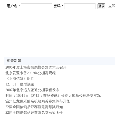
用户名：
密码：
立
相关新闻
2006年度上海市信鸽协会颁奖大会召开
北京爱亚卡普2007年公棚赛规程
《上海信鸽》64期
12。31，最后战役
2007年北京远方蓝通公棚章程发布
时间：10月1日（栏目：赛场资讯）长春大鹅岛公棚决赛实况
温州佳龙俱乐部余杭站精英赛集鸽与开笼
22届全国信鸽品评赛暨竞赛颁奖通知
22届全国信鸽品评赛暨竞赛颁奖函件