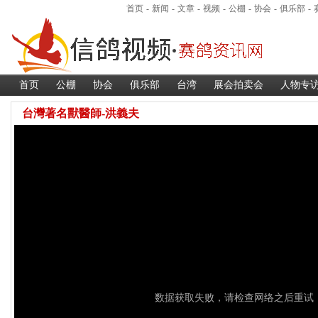
首页
-
新闻
-
文章
-
视频
-
公棚
-
协会
-
俱乐部
-
首页
公棚
协会
俱乐部
台湾
展会拍卖会
人物专
台灣著名獸醫師-洪義夫