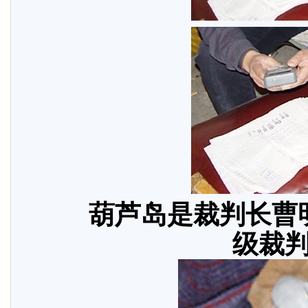
葫芦岛是裁判长曹
级裁