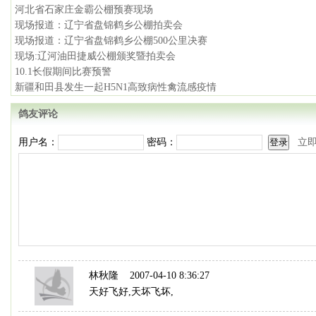
河北省石家庄金霸公棚预赛现场
现场报道：辽宁省盘锦鹤乡公棚拍卖会
现场报道：辽宁省盘锦鹤乡公棚500公里决赛
现场:辽河油田捷威公棚颁奖暨拍卖会
10.1长假期间比赛预警
新疆和田县发生一起H5N1高致病性禽流感疫情
鸽友评论
用户名：
密码：
立
林秋隆
2007-04-10 8:36:27
天好飞好,天坏飞坏,