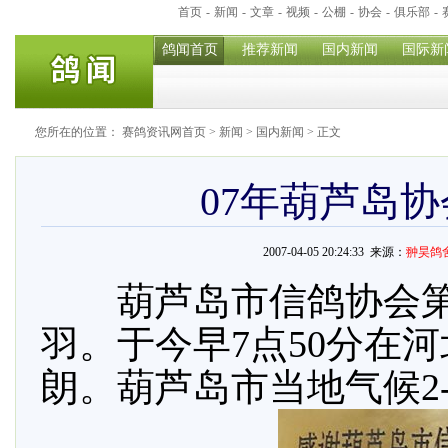
首页
-
新闻
-
文章
-
视频
-
公棚
-
协会
-
俱乐部
-
鸽闻首页
推荐新闻
国内新闻
国际新
您所在的位置：
赛鸽资讯网首页
>
新闻
>
国内新闻
> 正文
07年葫芦岛协
2007-04-05 20:24:33 来源：
翀昊鸽
葫芦岛市信鸽协会第一次
羽。于今早7点50分在
朗。葫芦岛市当地气候2-1