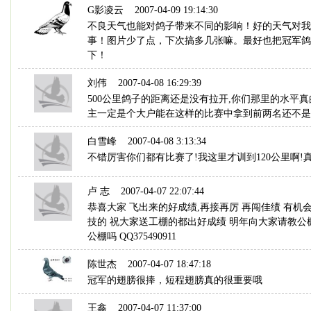
G影凌云
2007-04-09 19:14:30
不良天气也能对鸽子带来不同的影响！好的天气对我
事！图片少了点，下次搞多几张嘛。最好也把冠军鸽
下！
刘伟
2007-04-08 16:29:39
500公里鸽子的距离还是没有拉开,你们那里的水平
主一定是个大户能在这样的比赛中拿到前两名还不是
白雪峰
2007-04-08 3:13:34
不错厉害你们都有比赛了!我这里才训到120公里啊!
卢 志
2007-04-07 22:07:44
恭喜大家 飞出来的好成绩,再接再厉 再闯佳绩 有机
技的 祝大家送工棚的都出好成绩 明年向大家请教公
公棚吗 QQ375490911
陈世杰
2007-04-07 18:47:18
冠军的翅膀很捧，短程翅膀真的很重要哦
王鑫
2007-04-07 11:37:00