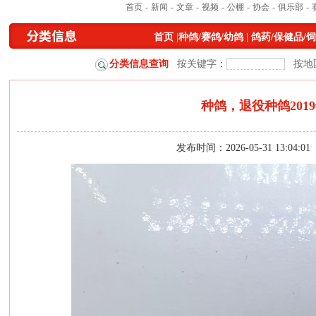
首页
-
新闻
-
文章
-
视频
-
公棚
-
协会
-
俱乐部
-
首页
|
种鸽/赛鸽/幼鸽
|
鸽药/保健品/
分类信息查询
按关键字：
按地
种鸽，退役种鸽20
发布时间：2026-05-31 13:04: