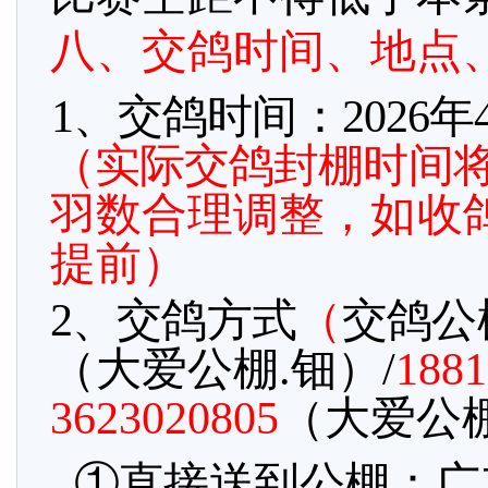
八、交鸽时间、地点
1、交鸽时间：2026年4
（实际交鸽封棚时间
羽数合理调整，如收
提前）
2
、
交鸽方式
（
交鸽公
（大爱公棚
.钿）/
1881
3623020805
（大爱公
①直接送到公棚：广