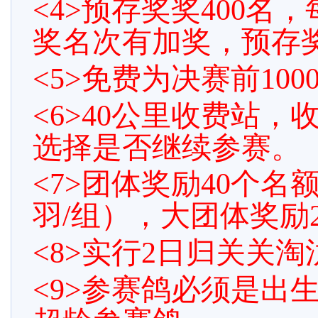
<4>预存奖奖400名
奖名次有加奖，预存
<5>免费为决赛前10
<6>40公里收费站
选择是否继续参赛。
<7>团体奖励40个名
羽/组），大团体奖励2
<8>实行2日归关关淘
<9>参赛鸽必须是出