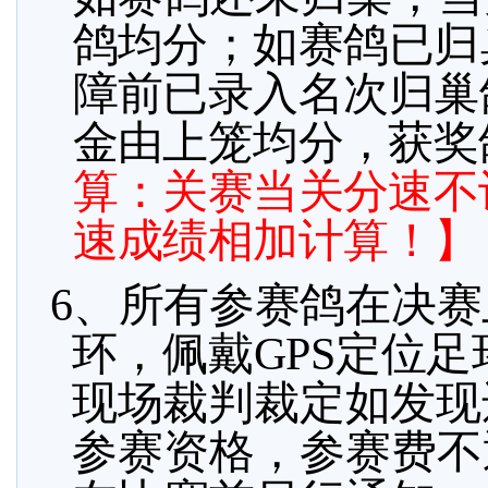
鸽均分；如赛鸽已归
障前已录入名次归巢
金由上笼均分，获奖
算：关赛当关
分速不
速成绩相加计算！】
6、
所有参赛鸽在决赛
环，佩戴GPS定位
现场裁判裁定如发现
参赛资格，参赛费不