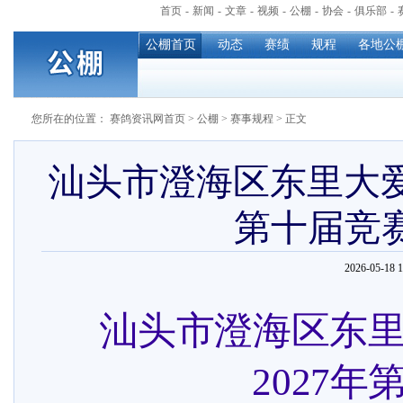
首页
-
新闻
-
文章
-
视频
-
公棚
-
协会
-
俱乐部
-
公棚首页
动态
赛绩
规程
各地公
您所在的位置：
赛鸽资讯网首页
>
公棚
>
赛事规程
> 正文
汕头市澄海区东里大爱
第十届竞
2026-05-18
汕头市澄海区东
2027