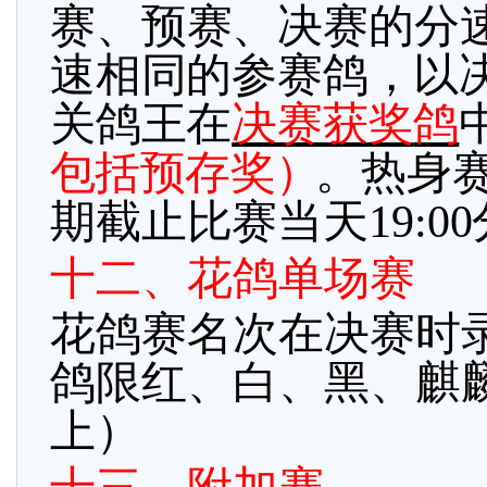
赛、预赛、决赛的分
速相同的参赛鸽，以
关鸽王在
决赛获奖
鸽
包括预存奖
）
。热身
期截止比赛当天
19:0
十二、花鸽单场赛
花鸽赛名次在决赛时
鸽限红、白、黑、麒
上）