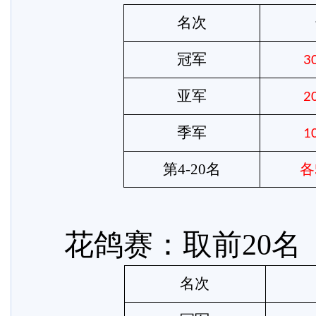
名次
冠军
3
亚军
2
季军
1
第
4-20名
各
花鸽赛：取前
20
名次