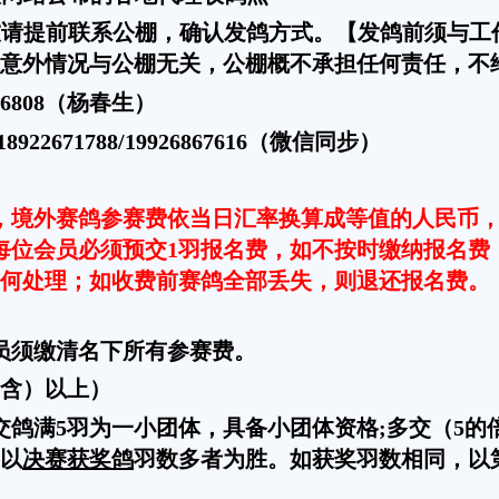
友请提前联系公棚，确认发鸽方式。【发鸽前须与工
意外情况与公棚无关，公棚概不承担任何责任，不
76808（杨春生）
3/18922671788/19926867616（微信同步）
，境外赛鸽参赛费依当日汇率换算成等值的人民币
内每位会员必须预交1羽报名费，如不按时缴纳报名
何处理；如收费前赛鸽全部丢失，则退还报名费。
员须缴清名下所有参赛费。
含）以上）
交鸽满5羽为一小团体，具备小团体资格;多交（5的倍
以
决赛获奖鸽
羽数多者为胜。如获奖羽数相同，以