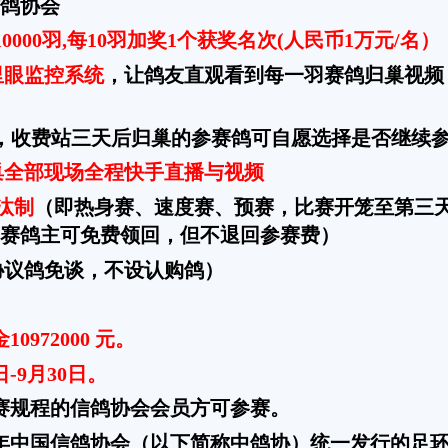
鸽协会
10000羽,每10羽加奖1个获奖名次(人民币1万元/名）
里眼监控系统
，让鸽友直观看到每一羽赛鸽归巢视频
，收费站三天后归巢的参赛鸽可自愿选择是否继续
巢全部现场全程快手直播与视频
汰制
（即热身赛、速度赛、预赛，比赛开笼至第三
赛鸽主可免费领回，但不退回参赛费）
协议鸽免谈，不设认购鸽）
10972000 元。
5日-9月30日。
赛规程的信鸽协会会员方可参赛。
26年中国信鸽协会（以下简称中鸽协）统一发行的足