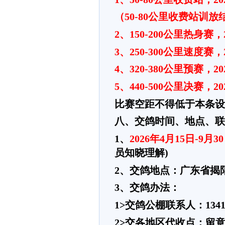
（
50-80公里收费站
2、150-200公里热身赛
3、250-300公里速度赛
4、320-380公里预赛，2
5、440-500公里决赛，2
比赛空距不得低于本条设
八、交鸽时间、地点、联
1、
2026年4月15日-9月3
员知晓理解
)
2、交鸽地点：广东省揭
3、交鸽办法：
1>交鸽公棚联系人：134176
2>交各地区代收点：留