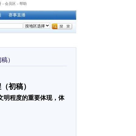
册
-
会员区
-
帮助
频
赛事直播
初稿）
程
（初稿）
文明程度的重要体现，体