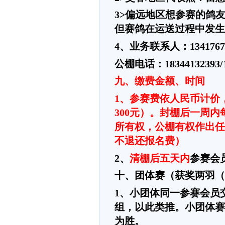
3>偏远地区想参赛的鸽
但赛鸽在运送过程中发生
4、业务联系人：134176
公棚电话：
1834413239
九、缴费金额、时间
1、参赛费依人民币计价
300元）。封棚后一周
所有权，公棚有权作出任
不退还报名费）
2、
清棚后五天内
参赛会
十、团体赛（获奖两羽（
1、小团体同一参赛会员
组，以此类推。小团体赛
为胜。