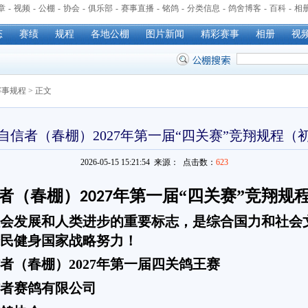
章
-
视频
-
公棚
-
协会
-
俱乐部
-
赛事直播
-
铭鸽
-
分类信息
-
鸽舍博客
-
百科
-
相
态
赛绩
规程
各地公棚
图片新闻
精彩赛事
相册
视
赛事规程
> 正文
自信者（春棚）2027年第一届“四关赛”竞翔规程（
2026-05-15 15:21:54 来源：
点击数：
623
者（春棚）
年第一届“四关赛”竞翔规
2027
会发展和人类进步的重要标志，是综合国力和社会
民健身国家战略努力！
者（春棚）
2027年第一届四关鸽王赛
者赛鸽有限公司