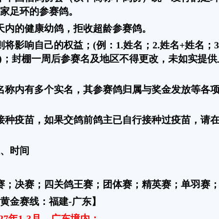
家足环的参赛鸽。
0天内的健康幼鸽，拒收超龄参赛鸽。
影响自己的权益；(例：1.姓名；2.姓名+姓名；3.
-姓名)；封棚一周后参赛名及地区不得更改，未如实提
名称内有多个实名，其参赛鸽归属与奖金发放等各
接种疫苗，如果交鸽前鸽主已自行接种过疫苗，请
、时间
赛；决赛；四关鸽王赛；团体赛；精英赛；单羽赛
黄金赛线：福建
-广东】
027年1-3月，广东境内；