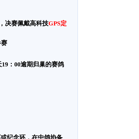
，决赛佩戴高科技
GPS定
参赛
天
19：00逾期归巢的赛鸽
环或纪念环，在中鸽协备