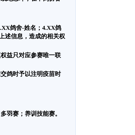
XX鸽舍-姓名；4.XX鸽
供上述信息，造成的相关权
项权益只对应参赛唯一联
在交鸽时予以注明疫苗时
；多羽赛；养训技能赛。