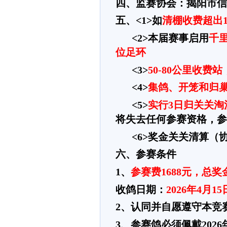
四、监赛协会：揭阳市信
五、
<1>如
清棚收费超出
<2>本届赛事启用
千
位足环
<3>
50-80公里收费站
<4>
集鸽、开笼和归
<5>
实行
3日归关关淘
将失去任何参赛资格，参
<6>奖金关关清算（
六、参赛条件
1、
参赛费
1688元，总奖金
收鸽日期：
2026年4月1
2、认同并自愿遵守本竞
3、参赛鸽必须佩戴20