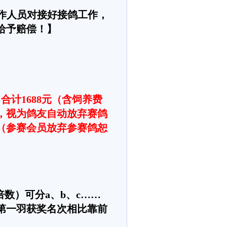
作人员对接好接鸽工作，
给予赔偿！】
，合计
1688元
（含饲养费
费，视为鸽友自动放弃赛鸽
（参赛会员放弃参赛鸽恕
数）可分a、b、c……
第一羽获奖名次相比靠前