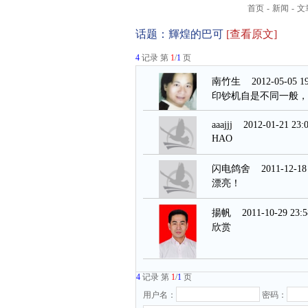
首页
-
新闻
-
文
话题：
輝煌的巴可
[查看原文]
4
记录 第
1
/
1
页
南竹生
2012-05-05 19
印钞机自是不同一般，
aaajjj
2012-01-21 23:0
HAO
闪电鸽舍
2011-12-18 
漂亮！
揚帆
2011-10-29 23:5
欣赏
4
记录 第
1
/
1
页
用户名：
密码：