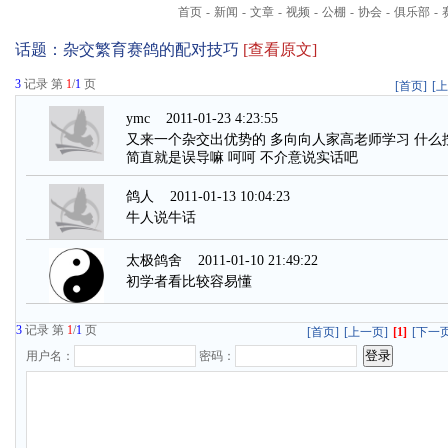
首页
-
新闻
-
文章
-
视频
-
公棚
-
协会
-
俱乐部
-
话题：
杂交繁育赛鸽的配对技巧
[查看原文]
3
记录 第
1
/
1
页
[首页]
[
ymc
2011-01-23 4:23:55
又来一个杂交出优势的 多向向人家高老师学习 什么
简直就是误导嘛 呵呵 不介意说实话吧
鸽人
2011-01-13 10:04:23
牛人说牛话
太极鸽舍
2011-01-10 21:49:22
初学者看比较容易懂
3
记录 第
1
/
1
页
[首页]
[上一页]
[1]
[下一页
用户名：
密码：