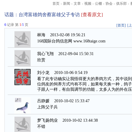
首页
-
新闻
-
文章
-
视频
-
公棚
-
协会
-
俱乐部
-
话题：
台湾富雄鸽舍蔡富雄父子专访
[查看原文]
6
记录 第
1
/
1
页
[首页]
[
林海
2013-02-08 19:56:21
168国际台鸽信息网 www.168taige.com
我心飞翔
2012-09-04 15:50:31
欣赏
刘小龙
2010-10-06 0:54:19
看了此专访确实让我悟得更大的养鸽方式，其中说到
位鸽友的饲养方式均有不同，如果每天换一种，鸽子
子跟人一样，有自我调节的功能，太多人为的外在压
吕静媛
2010-10-02 15:33:47
上阵父子兵
梦飞扬鸽业
2010-10-02 13:44:38
不错