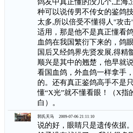
鸽友中真正懂的没几个,上海,
种可以说传男不传女的鉴鸽技
太多,所以倍受不懂得人"攻
适用，那是他不是真正懂看
血鸽在我国繁衍下来的，鸽眼
国后又经鸽界先贤发展,得精
顺兴是其中的翘楚，他早就
看国血鸽，外血鸽一样拿手
的。还有真正鉴鸽高手不是
懂“X光”就不懂看眼！（X
白）。
郭氏天马
2009-07-06 21:11:10
说的好，眼睛只是遗传依据