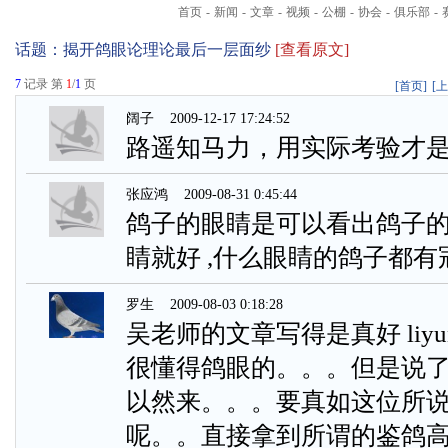
首页
-
新闻
-
文章
-
视频
-
公棚
-
协会
-
俱乐部
-
话题：
揭开鸽眼论理论最后一层面纱
[查看原文]
7
记录 第
1
/
1
页
[首页]
[
阔子
2009-12-17 17:24:52
路遥知马力，用实际考验才
张应鸿
2009-08-31 0:45:44
鸽子的眼睛是可以看出鸽子的
睛就好 ,什么眼睛的鸽子都有
罗生
2009-08-03 0:18:28
吴老师的文章写得是真好 liyu
很懂得鸽眼的。。。但是说
以然来。。。要真如这位所
呢。。直接拿到所谓的鉴鸽