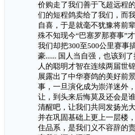
价购走了我们善于飞超远程
们的短程鸽卖给了我们，而
自喜，于是就毫不犹豫将前
殊不知现今“巴塞罗那赛事”
我们却把300至500公里赛
豪...... 国人当自强，也
人的聪明才智在连续两届世
展露出了中华赛鸽的美好前
事，一旦演化成为崇洋迷外
让，到头来后悔莫及还会是谁
清醒吧，让我们共同发扬光
并在巩固基础上更上一层楼
住品系，是我们义不容辞的