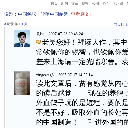
首页
-
新闻
-
文章
-
视频
-
公棚
-
协会
-
俱乐部
-
话题：
中国鸽坛 呼唤中国制造
[查看原文]
8
记录 第
1
/
1
页
[首页]
[
袁民
2007-07-23 20:43:24
老吴您好！拜读大作，其中
常钦佩你的锐智，也钦佩你
差来上海请一定光临寒舍。
xingewng8
2007-07-17 14:55:14
读此文章后，贫有感觉从内
的读后感觉． 现在的养鸽
外血鸽子玩的是短程，要的
不是不好，吸取外血的长处
的中国制造！ 引进外国的