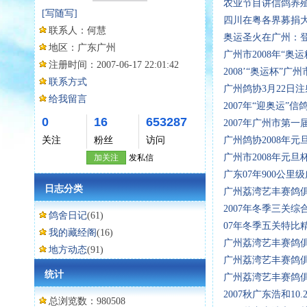
农业节目讲信鸽养
[写随写]
四川在粤各界募捐
联系人：
何慧
奥运圣火在广州：
地区：
广东广州
广州市2008年“奥
注册时间：
2007-06-17 22:01:42
2008’“奥运杯”
联系方式
广州鸽协3月22日
给我留言
2007年“迎奥运”
0
16
653287
2007年广州市第一
关注
粉丝
访问
广州鸽协2008年元
广州市2008年元旦
加关注
发私信
广东07年900公里
日志分类
广州荔湾艺丰赛鸽俱
2007年冬季三关综
鸽舍日记
(61)
07年冬季五关特比
我的藏经阁
(16)
广州荔湾艺丰赛鸽
地方动态
(91)
广州荔湾艺丰赛鸽俱
统计
广州荔湾艺丰赛鸽俱
2007秋广东浩和10
总浏览数：980508