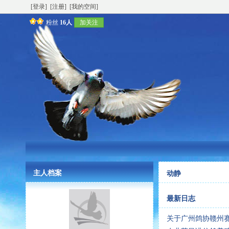
[登录]
[注册]
[我的空间]
粉丝
16人
加关注
主人档案
动静
最新日志
关于广州鸽协赣州