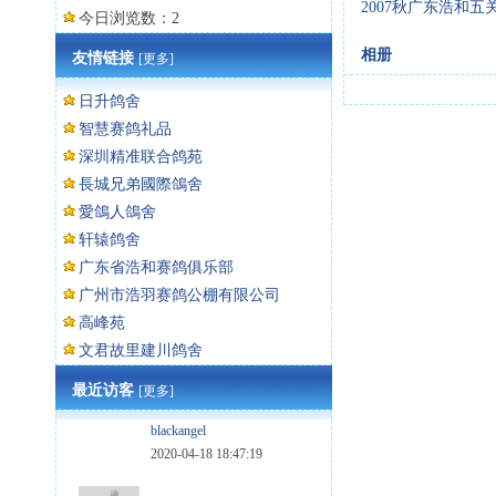
2007秋广东浩和
今日浏览数：2
相册
友情链接
[更多]
日升鸽舍
智慧赛鸽礼品
深圳精准联合鸽苑
長城兄弟國際鴿舍
愛鴿人鴿舍
轩辕鸽舍
广东省浩和赛鸽俱乐部
广州市浩羽赛鸽公棚有限公司
高峰苑
文君故里建川鸽舍
最近访客
[更多]
blackangel
2020-04-18 18:47:19