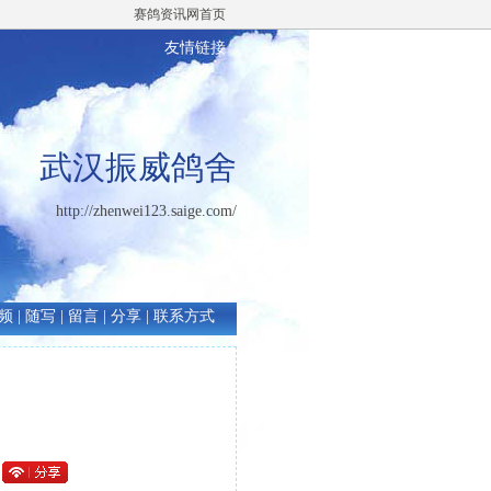
赛鸽资讯网首页
友情链接
武汉振威鸽舍
http://zhenwei123.saige.com/
频
|
随写
|
留言
|
分享
|
联系方式