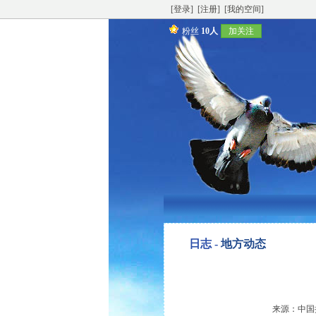
[登录]
[注册]
[我的空间]
粉丝
10人
加关注
日志 -
地方动态
来源：中国振威