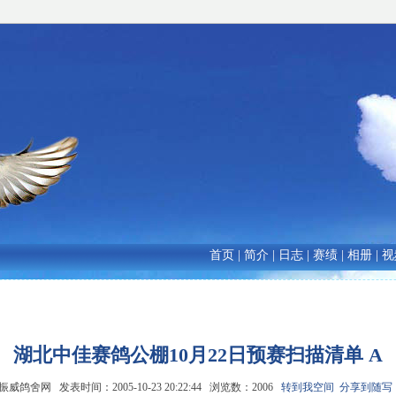
首页
|
简介
|
日志
|
赛绩
|
相册
|
视
湖北中佳赛鸽公棚10月22日预赛扫描清单 A
鸽舍网 发表时间：2005-10-23 20:22:44 浏览数：2006
转到我空间
分享到随写