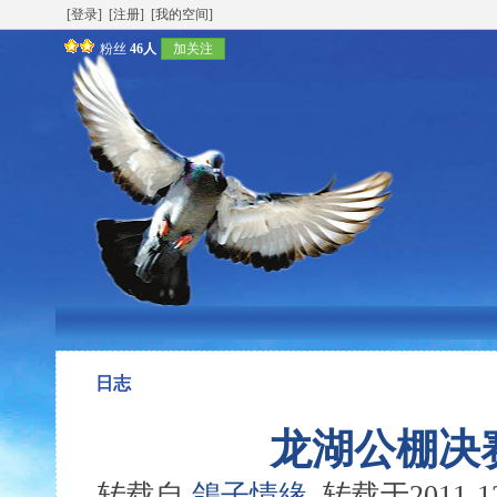
[登录]
[注册]
[我的空间]
粉丝
46人
加关注
日志
龙湖公棚决
转载自
鴿子情緣
转载于2011-12