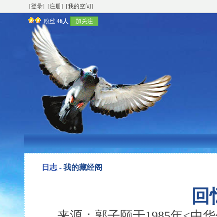
[登录]
[注册]
[我的空间]
粉丝
46人
加关注
日志 -
我的藏经阁
回
来源：郭子颐于1985年<中华信