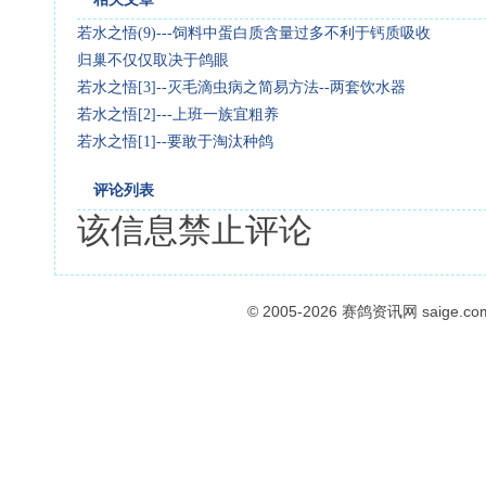
若水之悟(9)---饲料中蛋白质含量过多不利于钙质吸收
归巢不仅仅取决于鸽眼
若水之悟[3]--灭毛滴虫病之简易方法--两套饮水器
若水之悟[2]---上班一族宜粗养
若水之悟[1]--要敢于淘汰种鸽
评论列表
该信息禁止评论
© 2005-2026
赛鸽资讯网
saige