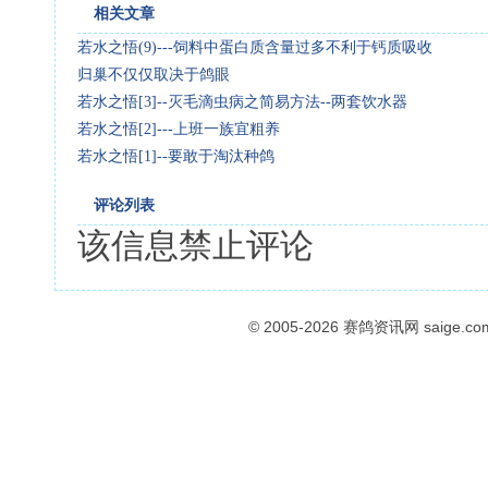
相关文章
若水之悟(9)---饲料中蛋白质含量过多不利于钙质吸收
归巢不仅仅取决于鸽眼
若水之悟[3]--灭毛滴虫病之简易方法--两套饮水器
若水之悟[2]---上班一族宜粗养
若水之悟[1]--要敢于淘汰种鸽
评论列表
该信息禁止评论
© 2005-2026
赛鸽资讯网
saige