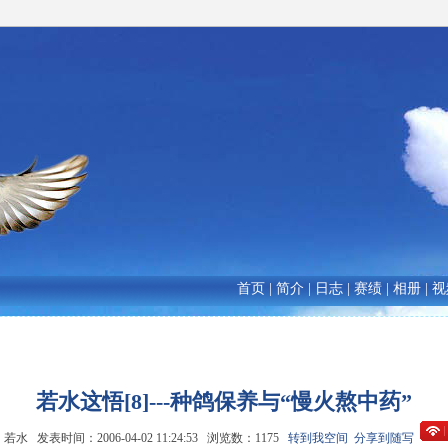
首页
|
简介
|
日志
|
赛绩
|
相册
|
视
若水这悟[8]---种鸽保养与“慢火熬中药”
若水 发表时间：2006-04-02 11:24:53 浏览数：1175
转到我空间
分享到随写