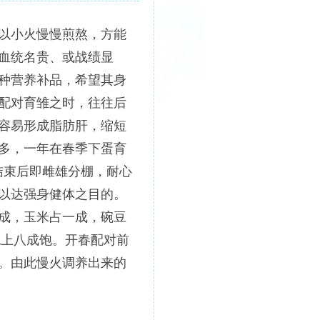
如以小火慢慢煎熬，方能
血统名贵、或战绩显
种营养补品，希望其身
配对育雏之时，往往后
容易形成脂肪肝，缩短
多，一年在春季下蛋育
结束后即雌雄分棚，耐心
以达强身健体之目的。
成，玉米占一成，碗豆
，晚上八成饱。开春配对前
。由此慢火调养出来的