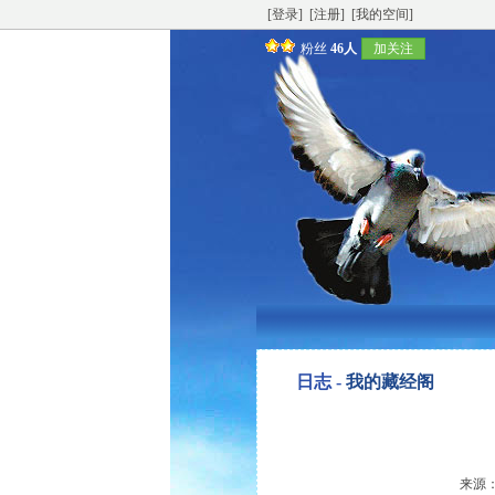
[登录]
[注册]
[我的空间]
粉丝
46人
加关注
日志 -
我的藏经阁
来源：