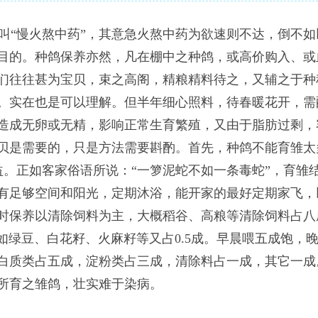
叫“慢火熬中药”，其意急火熬中药为欲速则不达，倒不
目的。种鸽保养亦然，凡在棚中之种鸽，或高价购入、或
们往往甚为宝贝，束之高阁，精粮精料待之，又辅之于种
。实在也是可以理解。但半年细心照料，待春暖花开，需
造成无卵或无精，影响正常生育繁殖，又由于脂肪过剩，
贝是需要的，只是方法需要斟酌。首先，种鸽不能育雏太
无益。正如客家俗语所说：“一箩泥蛇不如一条毒蛇”，育雏
有足够空间和阳光，定期沐浴，能开家的最好定期家飞，
时保养以清除饲料为主，大概稻谷、高粮等清除饲料占八
其它如绿豆、白花籽、火麻籽等又占0.5成。早晨喂五成饱
白质类占五成，淀粉类占三成，清除料占一成，其它一成
所育之雏鸽，壮实难于染病。