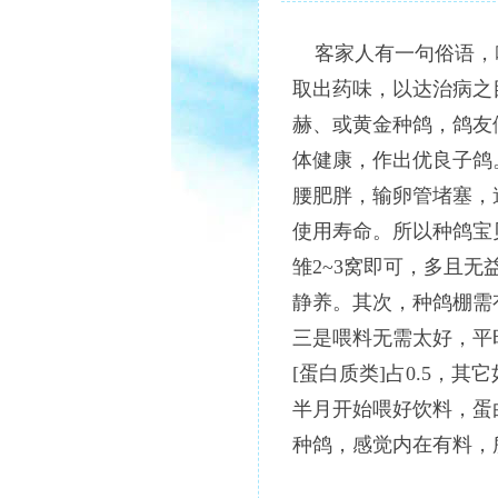
客家人有一句俗语，
取出药味，以达治病之
赫、或黄金种鸽，鸽友
体健康，作出优良子鸽
腰肥胖，输卵管堵塞，
使用寿命。所以种鸽宝
雏2~3窝即可，多且
静养。其次，种鸽棚需
三是喂料无需太好，平
[蛋白质类]占0.5，
半月开始喂好饮料，蛋
种鸽，感觉内在有料，