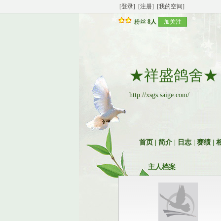
[登录]
[注册]
[我的空间]
粉丝
8人
加关注
★祥盛鸽舍★
http://xsgs.saige.com/
首页
|
简介
|
日志
|
赛绩
|
主人档案