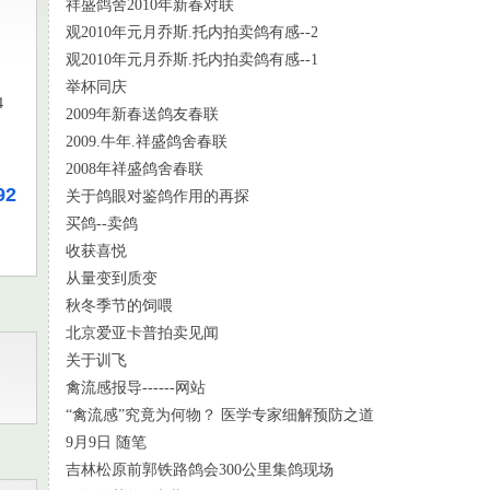
祥盛鸽舍2010年新春对联
观2010年元月乔斯.托内拍卖鸽有感--2
观2010年元月乔斯.托内拍卖鸽有感--1
举杯同庆
4
2009年新春送鸽友春联
2009.牛年.祥盛鸽舍春联
2008年祥盛鸽舍春联
92
关于鸽眼对鉴鸽作用的再探
买鸽--卖鸽
收获喜悦
从量变到质变
秋冬季节的饲喂
北京爱亚卡普拍卖见闻
关于训飞
禽流感报导------网站
“禽流感”究竟为何物？ 医学专家细解预防之道
9月9日 随笔
吉林松原前郭铁路鸽会300公里集鸽现场