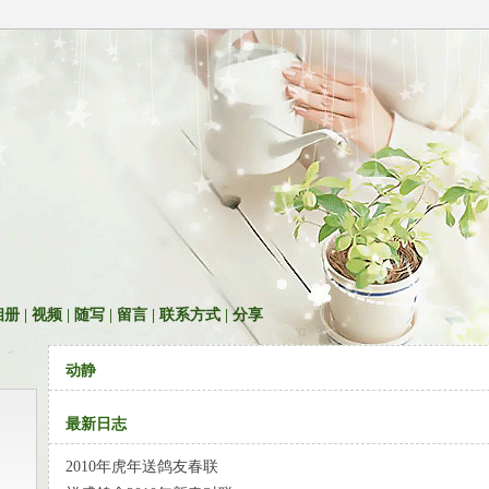
相册
|
视频
|
随写
|
留言
|
联系方式
|
分享
动静
最新日志
2010年虎年送鸽友春联