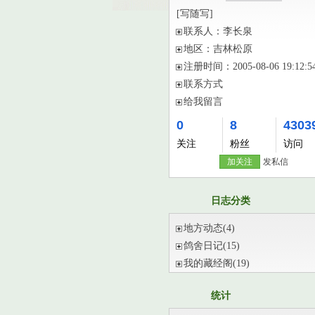
[写随写]
联系人：
李长泉
地区：
吉林松原
注册时间：
2005-08-06 19:12:5
联系方式
给我留言
0
8
4303
关注
粉丝
访问
加关注
发私信
日志分类
地方动态
(4)
鸽舍日记
(15)
我的藏经阁
(19)
统计