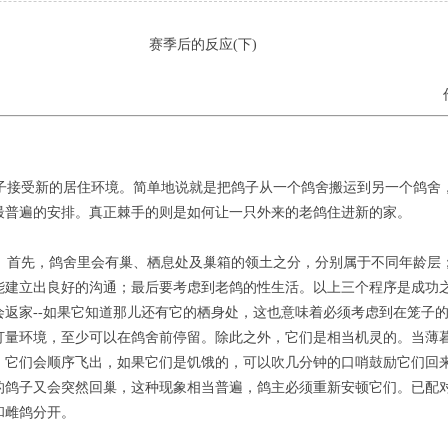
赛季后的反应(下)
接受新的居住环境。简单地说就是把鸽子从一个鸽舍搬运到另一个鸽舍
最普遍的安排。真正棘手的则是如何让一只外来的老鸽住进新的家。
首先，鸽舍里会有巢、栖息处及巢箱的领土之分，分别属于不同年龄层
能建立出良好的沟通；最后要考虑到老鸽的性生活。以上三个程序是成功
会返家--如果它知道那儿还有它的栖身处，这也意味着必须考虑到在笼子
打量环境，至少可以在鸽舍前停留。除此之外，它们是相当机灵的。当薄
，它们会顺序飞出，如果它们是饥饿的，可以吹几分钟的口哨鼓励它们回
的鸽子又会突然回巢，这种现象相当普遍，鸽主必须重新安顿它们。已配
和雌鸽分开。