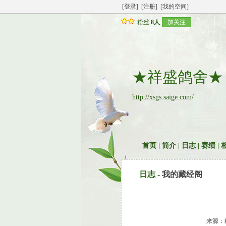
[登录]
[注册]
[我的空间]
粉丝
8人
加关注
★祥盛鸽舍★
http://xsgs.saige.com/
首页
|
简介
|
日志
|
赛绩
|
日志 -
我的藏经阁
来源：稳