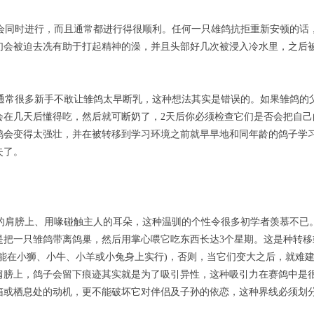
同时进行，而且通常都进行得很顺利。任何一只雄鸽抗拒重新安顿的话
们会被迫去冼有助于打起精神的澡，并且头部好几次被浸入冷水里，之后
常很多新手不敢让雏鸽太早断乳，这种想法其实是错误的。如果雏鸽的父
会在几天后懂得吃，然后就可断奶了，2天后你必须检查它们是否会把自己
鸽会变得太强壮，并在被转移到学习环境之前就早早地和同年龄的鸽子学
失了。
肩膀上、用喙碰触主人的耳朵，这种温驯的个性令很多初学者羡慕不已
是把一只雏鸽带离鸽巢，然后用掌心喂它吃东西长达3个星期。这是种转移
也能在小狮、小牛、小羊或小兔身上实行)，否则，当它们变大之后，就难
肩膀上，鸽子会留下痕迹其实就是为了吸引异性，这种吸引力在赛鸽中是
箱或栖息处的动机，更不能破坏它对伴侣及子孙的依恋，这种界线必须划