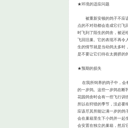
★环境的适应问题
被重新安顿的鸽子不应该跟
点的不对劲都会造成它们飞
时飞到了陌生的鸽舍，被还
飞回旧巢。它的表现不再令
生的情节就是当幼鸽太多时
是不要让它们待在太拥挤的
★预期的损失
在我所饲养的鸽子中，会有
的一岁鸽。这些一岁鸽在断
花园鸽舍时会有一些飞行训
所以在狩猎的季节，没必要
应该尽其所能让满一岁的鸽
会在巢箱里生下小鸽并一起
会安置在独立的巢箱，然后它