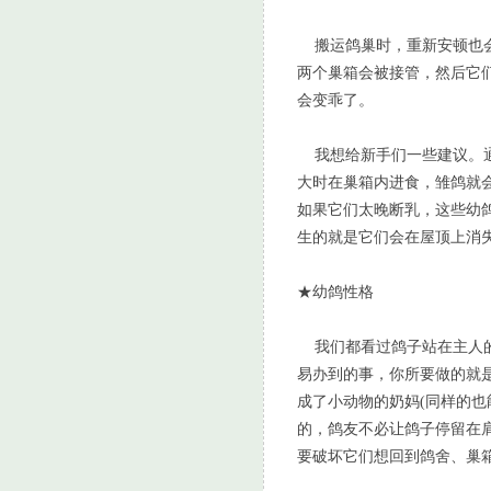
搬运鸽巢时，重新安顿也会
两个巢箱会被接管，然后它
会变乖了。
我想给新手们一些建议。通
大时在巢箱内进食，雏鸽就
如果它们太晚断乳，这些幼
生的就是它们会在屋顶上消
★幼鸽性格
我们都看过鸽子站在主人的
易办到的事，你所要做的就
成了小动物的奶妈(同样的
的，鸽友不必让鸽子停留在
要破坏它们想回到鸽舍、巢