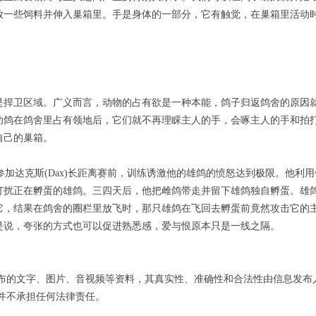
放一些饲料并伸入巢箱里。手是身体的一部分，它有触觉，在巢箱里活动
卫区域。广义而言，动物的占有欲是一种本能，鸽子归返鸽舍的原因
幼鸽在鸽舍里占有领地后，它们就不再理睬主人的手，会啄主人的手和拍
自己的巢箱。
加达克斯(Dax)长距离赛前，训练诱激他的雄鸽的愤怒达到极限。他利
打扰正在孵蛋的雄鸽。三四天后，他把雌鸽带走并留下雄鸽独自孵蛋。雄
它，结果在鸽舍的圈栏里放飞时，那只雄鸽在飞回去孵蛋前竟然攻击它的
是说，夸张的方式也可以促进熟悉感，爱与恨原本只是一线之隔。
布的文字、图片、音视频等资料，其真实性、准确性和合法性由信息发布
并不承担任何法律责任。