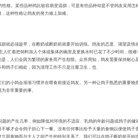
性格。某些品种鸽比较容易变温驯，可是有些品种却是不管鸽友采用怎
疑，这种性格让鸽友的努力难上加难。
就必须趁早，在断奶或断奶前就要开始训练。鸽友的态度、渴望及情
-主人忙着把饲料加入个体或集体的碗里及更换水时已花了不少时间，很难
的是，人们会因为繁琐的家务而产生怨恨。众所周知，鸽友需要保持耐心
多和鸽子们相处，因为清理工作不只是注重卫生，也
它们的小鸽会渐渐习惯并在喂食前接近鸽友。另一种让鸽子熟悉的重要物
视为非常重要的事。
题的产生几率，例如降低对环境的不适应、乳鸽的年龄问题或鸽子的健
量不够才会令鸽子担心下一餐。没有任何事比给予大量的食物以便使鸽子
建立因食物而与主人之间产生的特别关系了。我们可以在鸽子断奶前开始