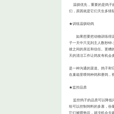
温驯优先，重要的是鸽子的
们，原因就是它们天生多猜
★训练温驯幼鸽
如果想要把动物训练得温驯
子一天中只见到主人数秒钟
彼之间的亲近和信任。更糟
天的清洁工作让鸽友有机会
是一种沟通的渠道。鸽子和
在巢箱里喂饲种鸽和赛鸽，
★监控品质
监控鸽子的品质可以降低问
给可以控制饲料的多寡，份
它们被喂饱后，就没机会去