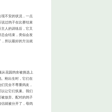
出现不安的状况，一点
听说过鸽子在比赛结束
新主人的训练后，它又
赛总会结束，类似会发
了，所以最好的方法就
顿从花园鸽舍被挑选上
鸽。刚出生时，它们在
他们完全不尊重鸽友，
可以让它们筑巢。我们
而被放弃。配对的鸽子
情侣就被分开了，母鸽