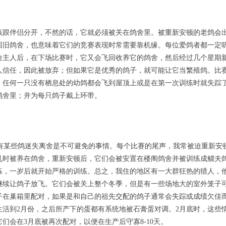
伴侣分开，不然的话，它就必须被关在鸽舍里。被重新安顿的老鸽会
回旧鸽舍，也意味着它们的竞赛表现时常需要靠机缘。每位爱鸽者都一定
给主人后，在下场比赛时，它又会飞回收养它的鸽舍，然后经过几个星期
人信任，因此被放弃；但如果它是优秀的鸽子，就可能让它当繁殖鸽。比
，任何一只没有栖息处的幼鸽都会飞到屋顶上或是在第一次训练时就失踪
鸽舍里；并为每只鸽子戴上环带。
某些鸽迷失离舍是不可避免的事情。每个比赛的尾声，我常被迫重新安
乳时被养在鸽舍，重新安顿后，它们会被安置在楼阁鸽舍并被训练成鳏夫
练，一岁后就开始严格的训练。总之，我住的地区有一大群狂热的猎人，
继续让鸽子放飞。它们会被关上整个冬季，但是有一些场地大的室外笼子
子在巢箱里配对，如果是和自己的祖先交配的鸽子通常会失踪或成绩欠佳
生活到2月份，之后所产下的蛋都有系统地被石膏蛋对调。2月底时，这些
们会在3月底被再次配对，以便在生产后守寡8-10天。