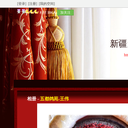
[登录]
[注册]
[我的空间]
粉丝
104人
加关注
新疆
ht
相册 -
五都鸽苑-王伟