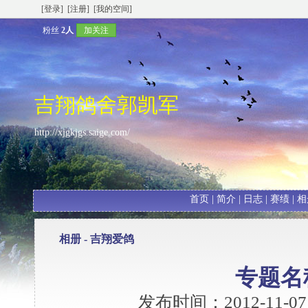
[登录]
[注册]
[我的空间]
粉丝
2人
加关注
吉翔鸽舍郭凯军
http://xjgkjgs.saige.com/
首页
|
简介
|
日志
|
赛绩
|
相
相册 - 吉翔爱鸽
专题名
发布时间：2012-11-07