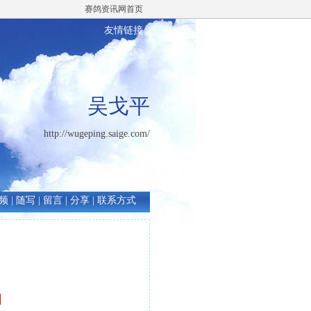
赛鸽资讯网首页
友情链接
吴戈平
http://wugeping.saige.com/
频
|
随写
|
留言
|
分享
|
联系方式