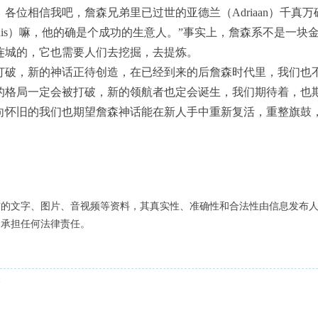
各位相信我吧，詹森兄弟里已过世的亚德兰（Adriaan）千真
uis）嘛，他的确是个成功的生意人。”事实上，詹森系不是一块
连城的，它也需要人们去挖掘，去提炼。
，新的神话正待创造，在已经到来的后詹森时代里，我们也不
的格局一定会被打破，新的领航者也定会诞生，我们期待着，也
向怀旧的我们也期望詹森神话能在新人手中重新复活，重整旗鼓
布的文字、图片、音视频等资料，其真实性、准确性和合法性由信息发布
不承担任何法律责任。
点