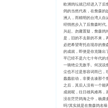
欧洲鸽坛就已经进入了后
鸽的当然代表，在詹森的
洲人，而精明的台湾人自
经悄然步入了后詹森时代
兴起。勿庸置疑，詹森鸽
是，旧的不去新的不来，
必把希望寄托在现存的詹
的成就，即便是你克隆出
平已经不是六七十年代的
一骑绝尘无敌手。何况说
尘也不过是形容词而已，
蠢蠢欲动，非要去凑那个
之后，其后人没有一个能
成就呢，往日雄风难再，
没在茫茫鸽海之中，杨龚
吗?其实就是在詹森鸽名