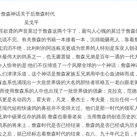
于詹森神话关于后詹森时代
戈平
聋的声音莫过于詹森这两个字了，最勾人心魄的莫过于詹森
也说不完。有关詹森的书籍一本接着一本，沉得能砸死人，靠着
流滔滔不绝，比利时的阿连栋克更成为世界鸽人特别是东亚人朝
来最伟大的鸽系之一，也无庸置疑，詹森兄弟是百年一遇的一代
令人惊奇的是:他们不仅缔造了一个风靡全球的一个神话：詹森神
人们津津乐道，这个神话是詹森家族五兄弟用毕生心血浇铸而成
森血系也涌现出一大批世界级的大名鸽胆怯者班格五一老白眼老
等，而使用詹森系的人中也出现了一批世界级的强豪：克拉克，范
系更是名动四方，霍夫肯，凡龙，桑杰士，考夫曼，拉出任何一
是现代短程快速鸽的鼻祖并不觉得太过。他们是那一时代的领军
兄弟中硕果仅存的路易·詹森也垂垂老矣，当用詹森鸽创造历史的
鸽系的将来上，詹森时代是否已经结束，詹森鸽是否已经成为历
去之后，就已经标志着詹森时代的结束，在八、九十年代之后，