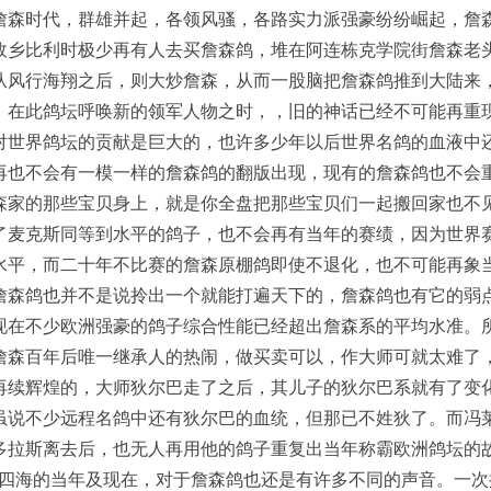
詹森时代，群雄并起，各领风骚，各路实力派强豪纷纷崛起，詹
故乡比利时极少再有人去买詹森鸽，堆在阿连栋克学院街詹森老
从风行海翔之后，则大炒詹森，从而一股脑把詹森鸽推到大陆来
。在此鸽坛呼唤新的领军人物之时，，旧的神话已经不可能再重
对世界鸽坛的贡献是巨大的，也许多少年以后世界名鸽的血液中
再也不会有一模一样的詹森鸽的翻版出现，现有的詹森鸽也不会
森家的那些宝贝身上，就是你全盘把那些宝贝们一起搬回家也不
了麦克斯同等到水平的鸽子，也不会再有当年的赛绩，因为世界
水平，而二十年不比赛的詹森原棚鸽即使不退化，也不可能再象
詹森鸽也并不是说拎出一个就能打遍天下的，詹森鸽也有它的弱
现在不少欧洲强豪的鸽子综合性能已经超出詹森系的平均水准。
詹森百年后唯一继承人的热闹，做买卖可以，作大师可就太难了
再续辉煌的，大师狄尔巴走了之后，其儿子的狄尔巴系就有了变
虽说不少远程名鸽中还有狄尔巴的血统，但那已不姓狄了。而冯
多拉斯离去后，也无人再用他的鸽子重复出当年称霸欧洲鸽坛的
噪四海的当年及现在，对于詹森鸽也还是有许多不同的声音。一次