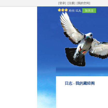
[登录]
[注册]
[我的空间]
粉丝
12人
加关注
日志 -
我的藏经阁