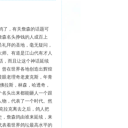
鸽了，有关詹森的话题可
詹森名头挣钱的人成百上
圣礼拜的圣地，毫无疑问，
大师。有道是江山代有才人
话，而且让这个神话延续
，曾在世界各地创造出辉煌
黄眼老理奇老麦克斯，年青
德佛拉斯，林森，哈透奇，
个名头出来都能砸人一个跟
人物，代表了一个时代。然
克拉克离去之后，鸽人把
史，詹森鸽由谁来延续，来
代表着世界鸽坛最高水平的