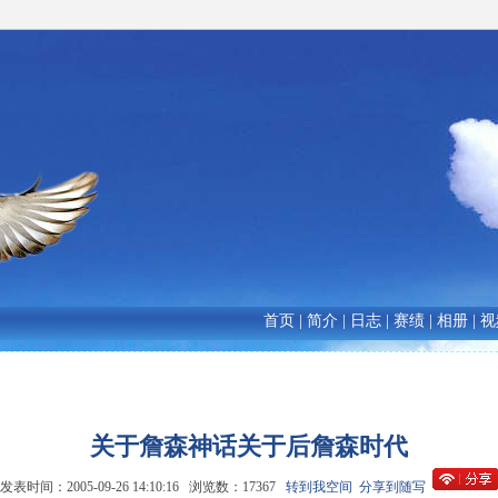
首页
|
简介
|
日志
|
赛绩
|
相册
|
视
关于詹森神话关于后詹森时代
发表时间：2005-09-26 14:10:16 浏览数：17367
转到我空间
分享到随写