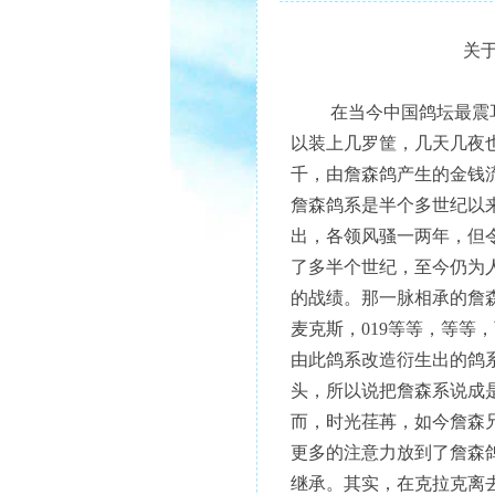
关
吴
在当今中国鸽坛最震耳欲
以装上几罗筐，几天几夜
千，由詹森鸽产生的金钱
詹森鸽系是半个多世纪以
出，各领风骚一两年，但
了多半个世纪，至今仍为
的战绩。那一脉相承的詹
麦克斯，019等等，等
由此鸽系改造衍生出的鸽
头，所以说把詹森系说成
而，时光荏苒，如今詹森
更多的注意力放到了詹森
继承。其实，在克拉克离