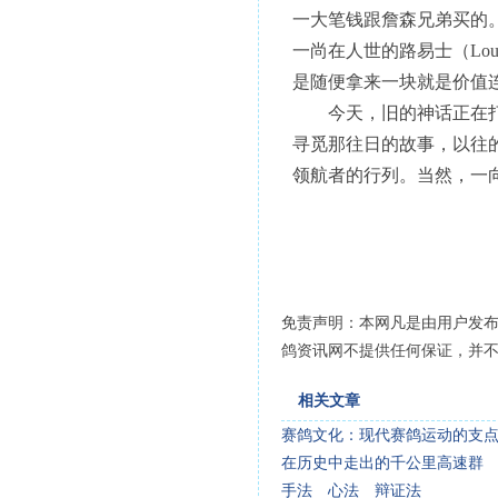
一大笔钱跟詹森兄弟买的。
一尚在人世的路易士（Lo
是随便拿来一块就是价值
今天，旧的神话正在打破
寻觅那往日的故事，以往
领航者的行列。当然，一
免责声明：本网凡是由用户发
鸽资讯网不提供任何保证，并
相关文章
赛鸽文化：现代赛鸽运动的支
在历史中走出的千公里高速群
手法 心法 辩证法