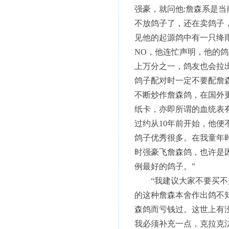
强豪，就问他:詹森系是
不放鸽子了，还在卖鸽子
见他的起源鸽中有一只绛
NO，他连忙声明，他的
上万分之一，鸽友也会拉
鸽子配对时一定不要配詹
不断炒作詹森鸽，在国外
纸卡，亦即所谓的血统表
过约从10年前开始，他
鸽子优秀很多。在我童年
时强豪飞詹森鸽，也许是
例最好的鸽子。”
“我建议大家不要买不是
的这种詹森本舍作出鸽不
森鸽而亏钱过。这世上有
我必须补充一点，克拉克