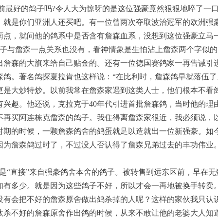
当前最好的鸽子吗?令人大为惊呀的是这位强豪竟然狠狠地啐了一
，就是你们亚洲人还买吧。有一位曾两次夺取波治冠军的欧洲强
雨点，就问他的鸽系中是否含有詹森血系，没想到这位强豪立马一
鸽子与詹森一点关系也没有，看神情象是生怕沾上詹森两个字似
出詹森的大旗来给自己贴金的。还有一位德国赛鸽家一再告诫引
森鸽。著名鸽探夏拉肯也这样说：“在比利时，詹森鸽早就落伍了
更是大炒特炒。以前我常在詹森家遇到这类人士，他们根本不看
有兴趣。他还说，克拉克于40年代引进首批詹森鸽，当时他的理
便不再买阿连栋克詹森的鸽子。我住得离詹森家很近，我必须说，
时期的时候，一颗詹森鸽舍的鸽蛋就足以造就出一位新强豪。如
因为詹森鸽过时了，不过没人否认得了詹森兄弟过去的丰功伟业
“直接”来自强豪鸽舍本舍的鸽子。被转售到远东区前，早在无
知有多少。就是因为这些鸽子不好，所以才会一再地被换手转卖
没有会把不好的詹森原舍做出鸽杀掉的人呢？这样的家伙我只认识
汰杀不好的詹森原舍作出鸽的时候，从来不敢让他的老婆大人知