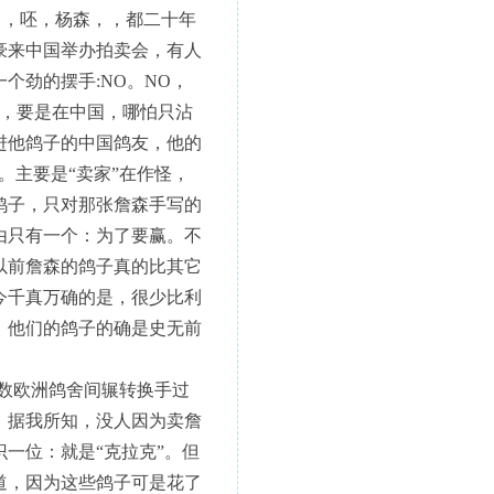
口，呸，杨森，，都二十年
豪来中国举办拍卖会，有人
个劲的摆手:NO。NO，
的，要是在中国，哪怕只沾
进他鸽子的中国鸽友，他的
。主要是“卖家”在作怪，
鸽子，只对那张詹森手写的
由只有一个：为了要赢。不
以前詹森的鸽子真的比其它
今千真万确的是，很少比利
。他们的鸽子的确是史无前
数欧洲鸽舍间辗转换手过
。据我所知，没人因为卖詹
一位：就是“克拉克”。但
道，因为这些鸽子可是花了