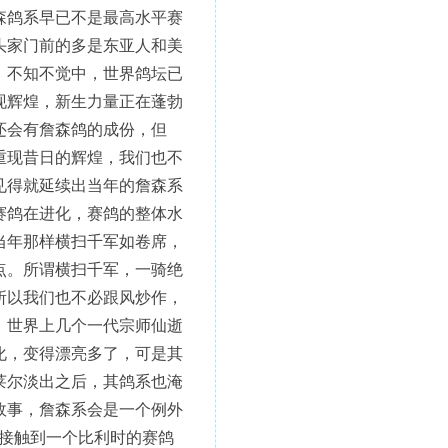
森鸽系早已不是最高水平赛
头家门前的多是东亚人和美
，不知不觉中，世界鸽坛已
现辉煌，新生力量正在蓬勃
还会有詹森鸽的成份，但
重现昔日的辉煌，我们也不
见得就延续出当年的詹森系
赛鸽在进化，赛鸽的整体水
当年那样横扫千军如卷席，
点。所谓横扫千军，一骑绝
所以我们也不必跟风炒作，
，世界上几个一代宗师仙逝
化，变得漂亮多了，可是其
莱尔淡出之后，其鸽系也淹
故事，詹森系会是一个例外
接触到一个比利时的赛鸽