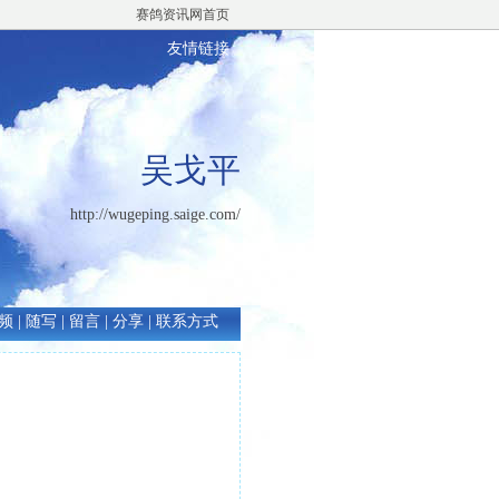
赛鸽资讯网首页
友情链接
吴戈平
http://wugeping.saige.com/
频
|
随写
|
留言
|
分享
|
联系方式