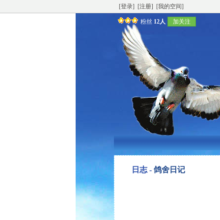
[登录]
[注册]
[我的空间]
粉丝
12人
加关注
日志 -
鸽舍日记