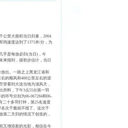
千公里大面积当日归巢，2004
速度达到了1371米/分，为
乎是每放必归(当日)，今
次未来报到，据初步估计，当日
分放出。一路之上黑龙江省和
右的顺风和400公里左右的逆
尽管看到大连当地为顶风天，
所料，下午3点55分第一羽
环号分别为06-067284和06-
已经有二十多羽打钟，第25名速度
太好名次干脆就不报了。这次千
午放第二天归的情况下创造的，
程又增添新的光彩，相信在今