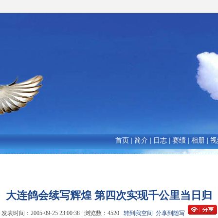
首页
|
简介
|
日志
|
赛绩
|
相册
|
视
大连鸽会续写辉煌 第四次实现千公里当日归
发表时间：2005-09-25 23:00:38 浏览数：4520
转到我空间
分享到随写