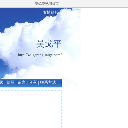
赛鸽资讯网首页
友情链接
吴戈平
http://wugeping.saige.com/
频
|
随写
|
留言
|
分享
|
联系方式