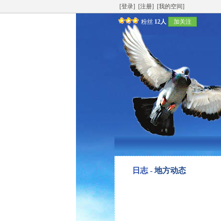
[登录]
[注册]
[我的空间]
粉丝
12人
加关注
日志 -
地方动态