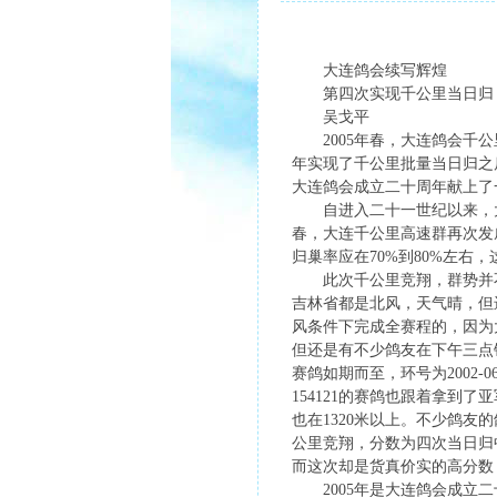
大连鸽会续写辉煌
第四次实现千公里当日归
吴戈平
2005年春，大连鸽会千公里
年实现了千公里批量当日归之
大连鸽会成立二十周年献上了
自进入二十一世纪以来，大连
春，大连千公里高速群再次发
归巢率应在70%到80%左右
此次千公里竞翔，群势并不很
吉林省都是北风，天气晴，但
风条件下完成全赛程的，因为
但还是有不少鸽友在下午三点
赛鸽如期而至，环号为2002-06
154121的赛鸽也跟着拿到了
也在1320米以上。不少鸽友
公里竞翔，分数为四次当日归
而这次却是货真价实的高分数
2005年是大连鸽会成立二