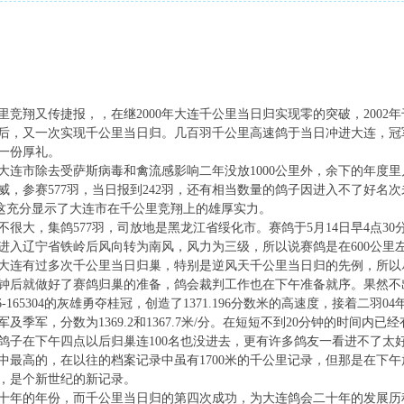
竞翔又传捷报，，在继2000年大连千公里当日归实现零的突破，2002年
后，又一次实现千公里当日归。几百羽千公里高速鸽于当日冲进大连，冠军鸽
一份厚礼。
市除去受萨斯病毒和禽流感影响二年没放1000公里外，余下的年度里几
威，参赛577羽，当日报到242羽，还有相当数量的鸽子因进入不了好名
，这充分显示了大连市在千公里竞翔上的雄厚实力。
大，集鸽577羽，司放地是黑龙江省绥化市。赛鸽于5月14日早4点30
进入辽宁省铁岭后风向转为南风，风力为三级，所以说赛鸽是在600公里左
大连有过多次千公里当日归巢，特别是逆风天千公里当日归的先例，所以
钟后就做好了赛鸽归巢的准备，鸽会裁判工作也在下午准备就序。果然不出
-165304的灰雄勇夺桂冠，创造了1371.196分数米的高速度，接着二羽04年的
亚军及季军，分数为1369.2和1367.7米/分。在短短不到20分钟的时间内
的鸽子在下午四点以后归巢连100名也没进去，更有许多鸽友一看进不了
中最高的，在以往的档案记录中虽有1700米的千公里记录，但那是在下
，是个新世纪的新记录。
十年的年份，而千公里当日归的第四次成功，为大连鸽会二十年的发展历