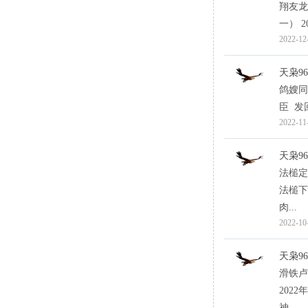
翔友龙
一） 
2022-12
天枭96
鸽嫂同
臣 发
2022-11
天枭96
法槌定
法槌下
肉...
2022-10
天枭96
滑铁卢
202
神，...