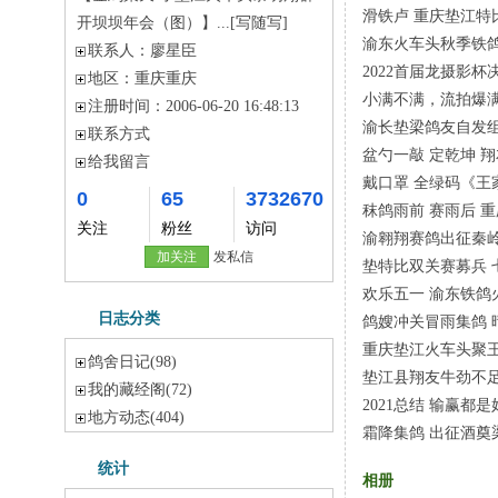
滑铁卢 重庆垫江特
开坝坝年会（图）】...
[写随写]
渝东火车头秋季铁
联系人：
廖星臣
2022首届龙摄影杯决
地区：
重庆重庆
小满不满，流拍爆
注册时间：
2006-06-20 16:48:13
渝长垫梁鸽友自发组
联系方式
盆勺一敲 定乾坤 翔
给我留言
戴口罩 全绿码《
0
65
3732670
秣鸽雨前 赛雨后 重
关注
粉丝
访问
渝翱翔赛鸽出征秦岭
加关注
发私信
垫特比双关赛募兵 
欢乐五一 渝东铁鸽
日志分类
鸽嫂冲关冒雨集鸽 
重庆垫江火车头聚
鸽舍日记
(98)
垫江县翔友牛劲不足
我的藏经阁
(72)
2021总结 输赢都
地方动态
(404)
霜降集鸽 出征酒奠
统计
相册