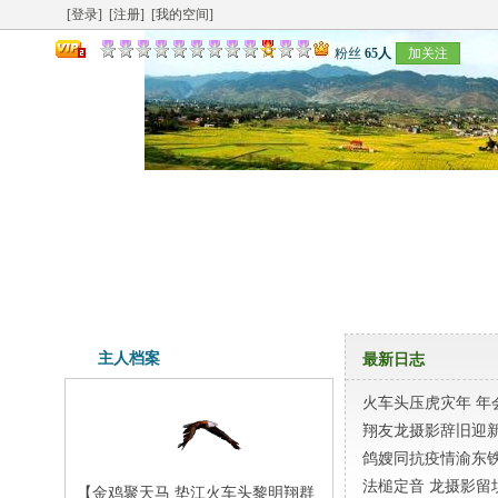
[登录]
[注册]
[我的空间]
粉丝
65人
加关注
主人档案
最新日志
火车头压虎灾年 年
翔友龙摄影辞旧迎
鸽嫂同抗疫情渝东
法槌定音 龙摄影留
【金鸡聚天马 垫江火车头黎明翔群