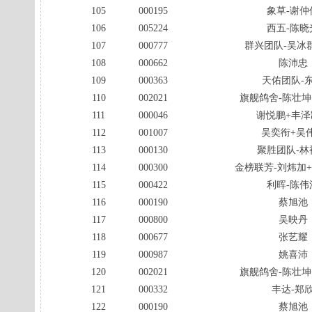
105
000195
象草-谢仲
106
005224
西五-陈晓
107
000777
群兴团队-吴冰
108
000662
陈沛忠
109
000363
天佑团队-
110
002021
旗舰鸽舍-陈壮坤
111
000046
谢悦鹏+丰泽
112
001007
吴奕衔+吴
113
000130
聚胜团队-林
114
000300
金榜联芳-刘炜加
115
000422
利晖-陈伟
116
000190
蔡旭池
117
000800
吴映丹
118
000677
张艺耀
119
000987
姚喜沛
120
002021
旗舰鸽舍-陈壮坤
121
000332
丰达-郑
122
000190
蔡旭池