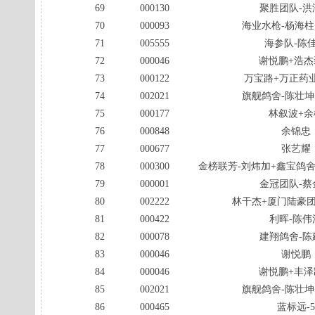
69
000130
聚胜团队-洪
70
000093
海业水枪-杨海柱
71
005555
海参队-陈
72
000046
谢悦鹏+浩杰
73
000122
万宝路+万正药
74
002021
旗舰鸽舍-陈壮坤
75
000177
林叙波+余
76
000848
余锦忠
77
000677
张艺耀
78
000300
金榜联芳-刘炜加+鑫宝鸽舍
79
000001
金冠团队-蔡
80
002222
林干杰+厦门陆豪团
81
000422
利晖-陈伟
82
000078
建翔鸽舍-陈
83
000046
谢悦鹏
84
000046
谢悦鹏+丰泽
85
002021
旗舰鸽舍-陈壮坤
86
000465
蓝标远-5