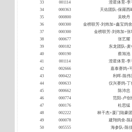
33
001114
澄星体育-李
34
000363
天佑团队-保羅西
35
000800
吴映丹
36
000300
金榜联芳-刘炜加+鑫宝鸽舍
37
000300
金榜联芳-刘炜加+张
38
000677
张艺耀
39
000182
东龙团队-麦
40
000190
蔡旭池
41
001114
澄星体育-李
42
002666
嘉泰赛鸽+
43
000422
利晖-陈伟
44
000633
仪兴赛鸽-丁
45
000662
陈沛忠
46
000774
范阳-卢创
47
000176
杜思猛
48
002222
林干杰+厦门陆豪团
49
000078
建翔鸽舍-陈
50
005555
海参队-陈