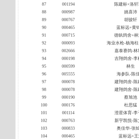
87
001194
陈建标+洛轩
88
000987
姚喜沛
89
000767
胡骏轩
90
000465
蓝标远+黄
91
000715
德钒鸽舍+林
92
000093
海业水枪-杨海柱
93
002666
嘉泰赛鸽-林
94
000198
吉翔鸽舍-李
95
000599
林生
96
005555
海参队-陈
97
000078
建翔鸽舍-陈
98
000078
建翔鸽舍-陈
99
000190
蔡旭池
100
000176
杜思猛
101
001114
澄星体育-李
102
000763
新宇凯悦-陈
103
000833
奥佳华-张
104
000465
蓝标远+王