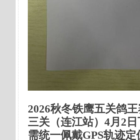
2026秋冬铁鹰五关鸽
三关（连江站）4月2日
需统一佩戴GPS轨迹定