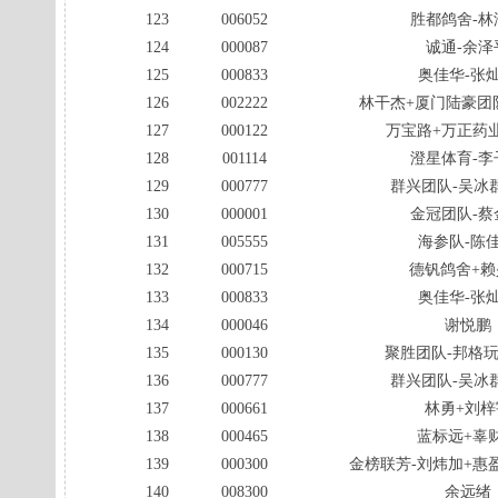
123
006052
胜都鸽舍-林
124
000087
诚通-余泽
125
000833
奥佳华-张
126
002222
林干杰+厦门陆豪团
127
000122
万宝路+万正药
128
001114
澄星体育-李
129
000777
群兴团队-吴冰
130
000001
金冠团队-蔡
131
005555
海参队-陈
132
000715
德钒鸽舍+赖
133
000833
奥佳华-张
134
000046
谢悦鹏
135
000130
聚胜团队-邦格玩
136
000777
群兴团队-吴冰
137
000661
林勇+刘梓
138
000465
蓝标远+辜
139
000300
金榜联芳-刘炜加+惠
140
008300
余远绪