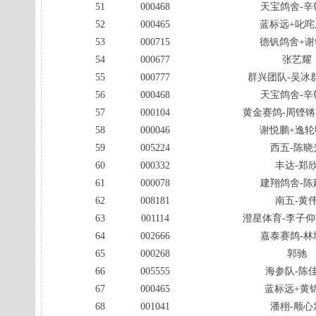
51
000468
天宝鸽舍-辛
52
000465
蓝标远+叱咤
53
000715
德钒鸽舍+谢
54
000677
张艺耀
55
000777
群兴团队-吴冰
56
000468
天宝鸽舍-辛
57
000104
黄金赛鸽-周铿锵
58
000046
谢悦鹏+逸轮
59
005224
西五-陈晓
60
000332
丰达-郑
61
000078
建翔鸽舍-陈
62
008181
南五-黄
63
001114
澄星体育-李子仰
64
002666
嘉泰赛鸽-林
65
000268
郭驰
66
005555
海参队-陈
67
000465
蓝标远+黄
68
001041
潘栩-顺心