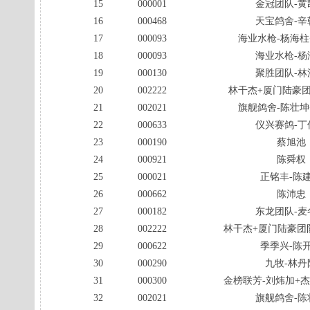
15
000001
金冠团队-黄
16
000468
天宝鸽舍-辛
17
000093
海业水枪-杨海柱
18
000093
海业水枪-杨
19
000130
聚胜团队-林
20
002222
林干杰+厦门陆豪团
21
002021
旗舰鸽舍-陈壮坤
22
000633
仪兴赛鸽-丁
23
000190
蔡旭池
24
000921
陈舜权
25
000021
正铭丰-陈
26
000662
陈沛忠
27
000182
东龙团队-麦
28
002222
林干杰+厦门陆豪团
29
000622
季季兴-陈
30
000290
九牧-林丹
31
000300
金榜联芳-刘炜加+
32
002021
旗舰鸽舍-陈