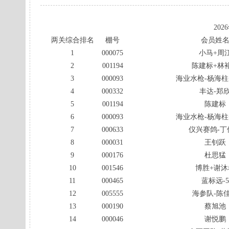
20
两关综合排名
棚号
会员姓
1
000075
小马+周
2
001194
陈建标+林
3
000093
海业水枪-杨海柱
4
000332
丰达-郑
5
001194
陈建标
6
000093
海业水枪-杨海柱
7
000633
仪兴赛鸽-丁
8
000031
王钊跃
9
000176
杜思猛
10
001546
博胜+谢沐
11
000465
蓝标远-5
12
005555
海参队-陈
13
000190
蔡旭池
14
000046
谢悦鹏