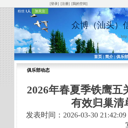
[登录]
[注册]
[我的空间]
粉丝
1人
加关注
众博（汕头）
http
首页
|
简介
|
俱乐
俱乐部动态
2026年春夏季铁鹰
有效归巢清
发表时间：2026-03-30 21:42