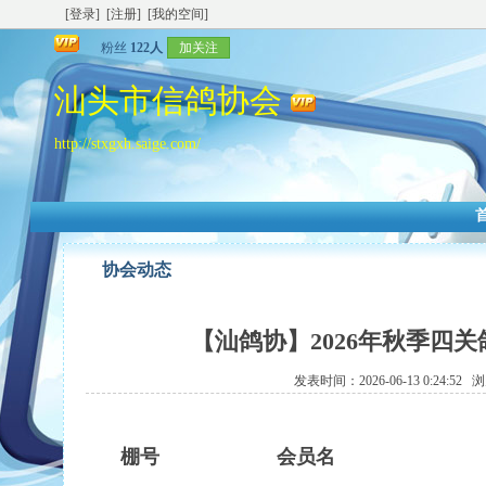
[登录]
[注册]
[我的空间]
粉丝
122人
加关注
汕头市信鸽协会
http://stxgxh.saige.com/
协会动态
【汕鸽协】2026年秋季四关
发表时间：2026-06-13 0:24:52
棚号
会员名