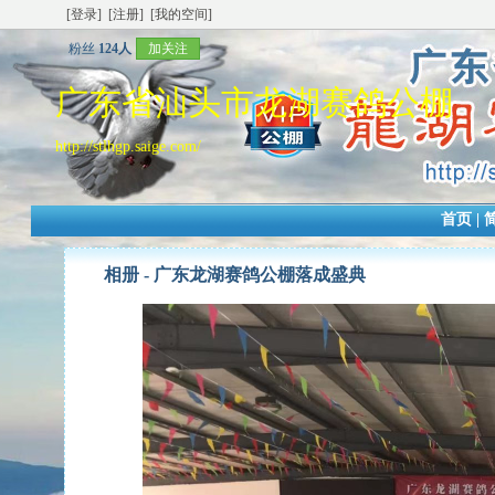
[登录]
[注册]
[我的空间]
粉丝
124人
加关注
广东省汕头市龙湖赛鸽公棚
http://stlhgp.saige.com/
首页
|
相册 -
广东龙湖赛鸽公棚落成盛典