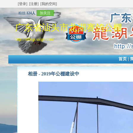
[登录]
[注册]
[我的空间]
粉丝
124人
加关注
广东省汕头市龙湖赛鸽公棚
http://stlhgp.saige.com/
首页
|
相册 -
2019年公棚建设中