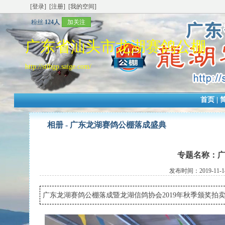
[登录]
[注册]
[我的空间]
粉丝
124人
加关注
广东省汕头市龙湖赛鸽公棚
http://stlhgp.saige.com/
首页
|
相册 - 广东龙湖赛鸽公棚落成盛典
专题名称：
发布时间：2019-11-14
广东龙湖赛鸽公棚落成暨龙湖信鸽协会2019年秋季颁奖拍