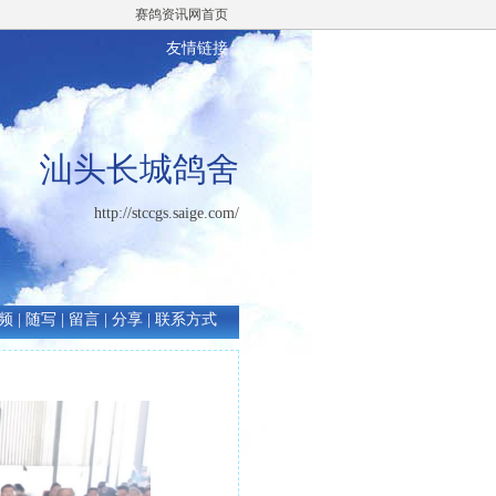
赛鸽资讯网首页
友情链接
汕头长城鸽舍
http://stccgs.saige.com/
频
|
随写
|
留言
|
分享
|
联系方式