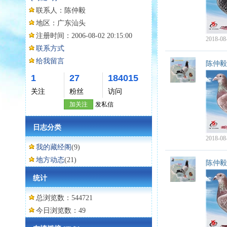
联系人：
陈仲毅
地区：
广东汕头
注册时间：
2006-08-02 20:15:00
2018-08
联系方式
给我留言
陈仲毅
1
27
184015
关注
粉丝
访问
加关注
发私信
日志分类
2018-08
我的藏经阁
(9)
地方动态
(21)
陈仲毅
统计
总浏览数：544721
今日浏览数：49