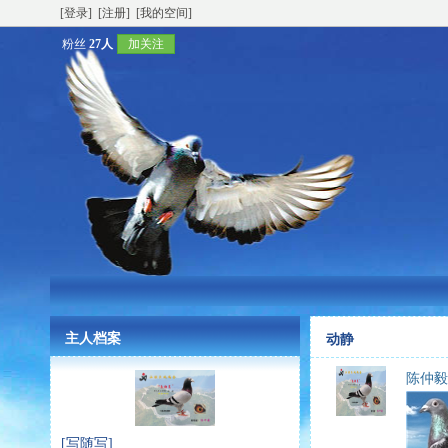
[登录]
[注册]
[我的空间]
粉丝
27人
加关注
主人档案
动静
陈仲毅
[写随写]