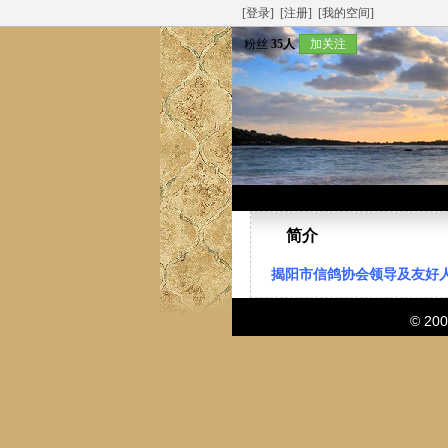
[登录]
[注册]
[我的空间]
粉丝
35人
加关注
简介
揭阳市信鸽协会领导及友好
© 20