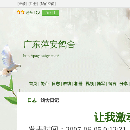
[登录]
[注册]
[我的空间]
粉丝
17人
加关注
广东萍安鸽舍
http://pags.saige.com/
首页
|
简介
|
日志
|
赛绩
|
相册
|
视频
|
随写
|
留言
|
分享
日志 -
鸽舍日记
让我激
发表时间：2007-06-05 0:12