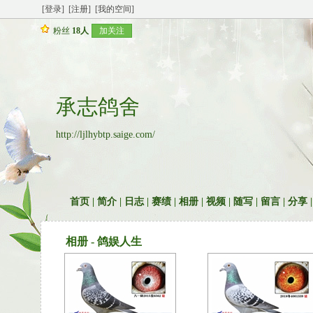
[登录]
[注册]
[我的空间]
粉丝
18人
加关注
承志鸽舍
http://ljlhybtp.saige.com/
首页
|
简介
|
日志
|
赛绩
|
相册
|
视频
|
随写
|
留言
|
分享
相册 - 鸽娱人生