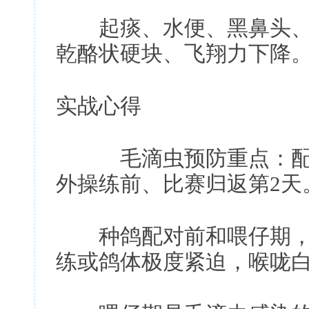
起痰、水便、黑鼻头、
乾酪状硬块、飞翔力下降
实战心得
毛滴虫预防重点：配对
外操练前、比赛归返第2天
种鸽配对前和喂仔期，
练或鸽体极度紧迫，喉咙