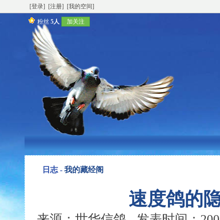
[登录]
[注册]
[我的空间]
粉丝
5人
加关注
日志 -
我的藏经阁
速度鸽的
来源：世华信鸽 发表时间：2005-11