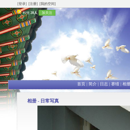
[登录]
[注册]
[我的空间]
粉丝
20人
加关注
首页
|
简介
|
日志
|
赛绩
|
相
相册 -
日常写真