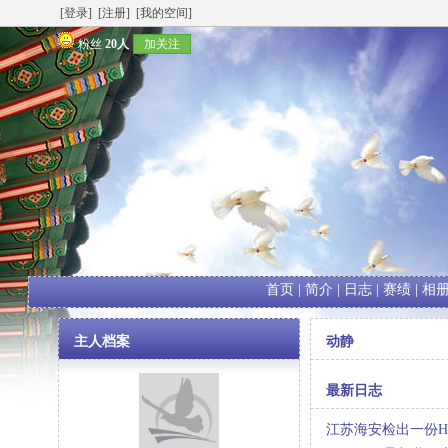
[登录]
[注册]
[我的空间]
粉丝
20人
加关注
首页
|
简介
|
日志
|
赛绩
|
相
主人档案
动静
最新日志
江苏海安检出一份H