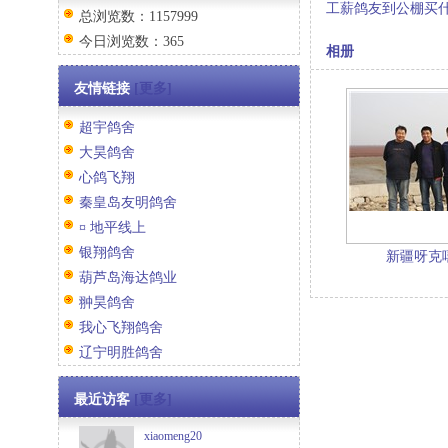
工薪鸽友到公棚买
总浏览数：1157999
今日浏览数：365
相册
友情链接
[更多]
超宇鸽舍
大昊鸽舍
心鸽飞翔
秦皇岛友明鸽舍
¤ 地平线上
银翔鸽舍
新疆呀克
葫芦岛海达鸽业
翀昊鸽舍
我心飞翔鸽舍
辽宁明胜鸽舍
最近访客
[更多]
xiaomeng20