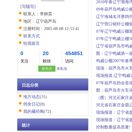
2010年春辽宁渤海
[写随写]
09年葫芦岛鸣威公棚
联系人：
李翀昊
辽宁海城名洋赛鸽
地区：
辽宁葫芦岛
辽宁营口铭轩公棚颁
注册时间：
2005-08-08 12:53:41
07年辽宁鸣威公棚
联系方式
07年辽宁鸣威公棚
给我留言
辽宁省葫芦岛市鸣威
0
20
454851
图：辽宁鸣威第一
鸣威公棚2007年春
关注
粉丝
访问
现场：葫芦岛市火车
加关注
发私信
现场报道:辽宁鸣威
07年葫芦岛协会首场
日志分类
图：葫芦岛市火车头
地方动态
(31)
（图）河北石家庄
鸽舍日记
(8)
河北省石家庄金霸
我的藏经阁
(72)
现场报道：辽宁省
现场报道：辽宁省盘
统计
控制数量提高质量!